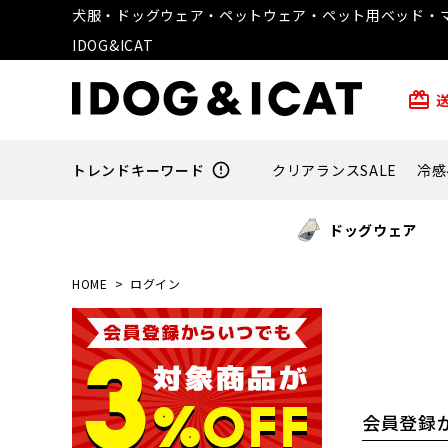
犬服・ドッグウェア・ペットウェア・ペット用ベッド・マ
IDOG&ICAT
card_giftcard
トレンドキーワード
error_outline
クリアランスSALE
冷感
ドッグウェア
HOME
ログイン
会員登録