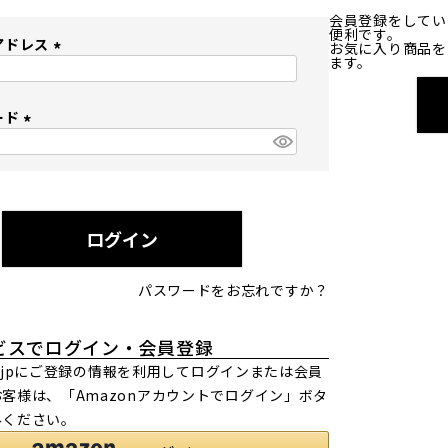
会員登録をしてい
便利です。
アドレス
お気に入り商品を
ます。
(
必
ード
須
)
(
必
須
)
ログイン
パスワードをお忘れですか？
ビスでログイン・会員登録
.co.jpにご登録の情報を利用してログインまたは会員
客様は、「Amazonアカウントでログイン」ボタ
みください。