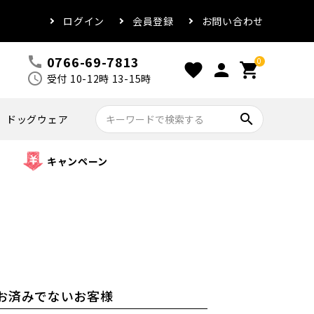
ログイン
会員登録
お問い合わせ
0766-69-7813
call
0
favorite
person
shopping_cart
schedule
受付 10-12時 13-15時
search
ドッグウェア
キャンペーン
お済みでないお客様