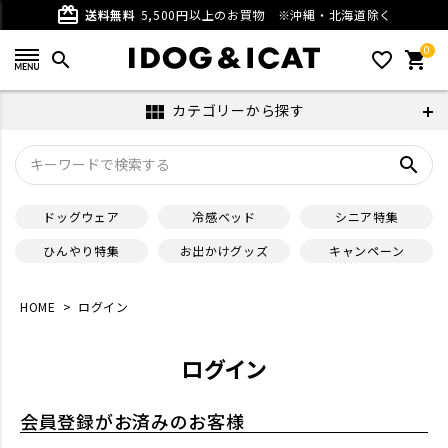
card_giftcard
送料無料
5,500円以上のお買物
※沖縄・北海道除く
0
search
favorite_outline
shopping_cart
カテゴリーから探す
view_module
search
ドッグウェア
冷感ベッド
シニア特集
ひんやり特集
お出かけグッズ
キャンペーン
HOME
ログイン
ログイン
会員登録がお済みのお客様