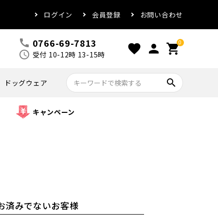
ログイン
会員登録
お問い合わせ
0766-69-7813
call
0
favorite
person
shopping_cart
schedule
受付 10-12時 13-15時
search
ドッグウェア
キャンペーン
お済みでないお客様