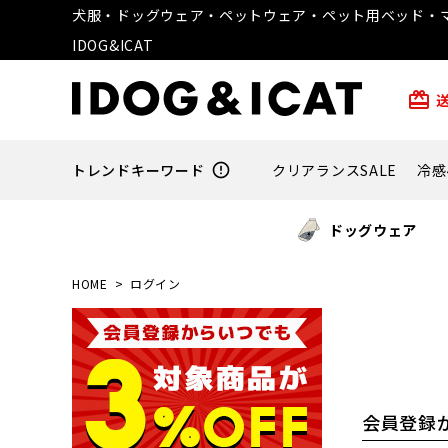
犬服・ドッグウェア・ペットウェア・ペット用ベッド・マ
IDOG&ICAT
card_giftcard
トレンドキーワード
error_outline
クリアランスSALE
冷感
ドッグウェア
HOME
ログイン
会員登録