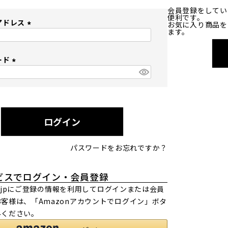
会員登録をしてい
便利です。
アドレス
お気に入り商品を
ます。
(
必
ード
須
)
(
必
須
)
ログイン
パスワードをお忘れですか？
ビスでログイン・会員登録
.co.jpにご登録の情報を利用してログインまたは会員
客様は、「Amazonアカウントでログイン」ボタ
みください。