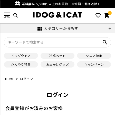
card_giftcard
送料無料
5,500円以上のお買物
※沖縄・北海道除く
0
search
favorite_outline
shopping_cart
カテゴリーから探す
view_module
search
ドッグウェア
冷感ベッド
シニア特集
ひんやり特集
お出かけグッズ
キャンペーン
HOME
ログイン
ログイン
会員登録がお済みのお客様