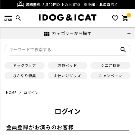
card_giftcard
送料無料
5,500円以上のお買物
※沖縄・北海道除く
0
search
favorite_outline
shopping_cart
カテゴリーから探す
view_module
search
ドッグウェア
冷感ベッド
シニア特集
ひんやり特集
お出かけグッズ
キャンペーン
HOME
ログイン
ログイン
会員登録がお済みのお客様