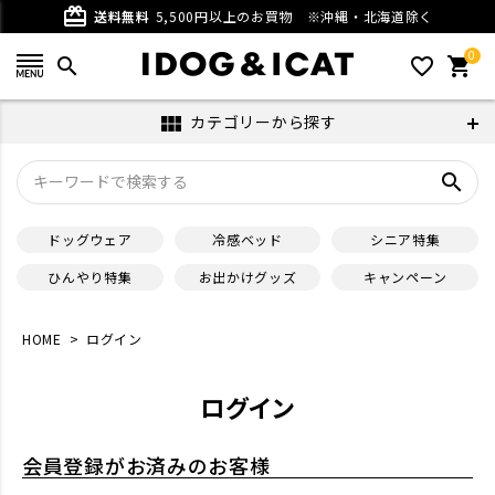
card_giftcard
送料無料
5,500円以上のお買物
※沖縄・北海道除く
0
search
favorite_outline
shopping_cart
カテゴリーから探す
view_module
search
ドッグウェア
冷感ベッド
シニア特集
ひんやり特集
お出かけグッズ
キャンペーン
HOME
ログイン
ログイン
会員登録がお済みのお客様