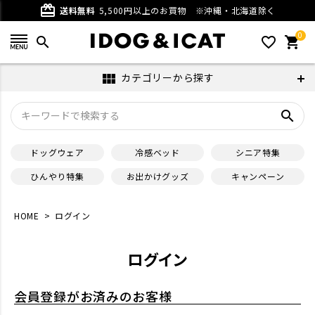
card_giftcard
送料無料
5,500円以上のお買物
※沖縄・北海道除く
0
search
favorite_outline
shopping_cart
カテゴリーから探す
view_module
search
ドッグウェア
冷感ベッド
シニア特集
ひんやり特集
お出かけグッズ
キャンペーン
HOME
ログイン
ログイン
会員登録がお済みのお客様