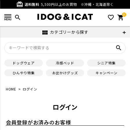
card_giftcard
送料無料
5,500円以上のお買物
※沖縄・北海道除く
0
search
favorite_outline
shopping_cart
カテゴリーから探す
view_module
search
ドッグウェア
冷感ベッド
シニア特集
ひんやり特集
お出かけグッズ
キャンペーン
HOME
ログイン
ログイン
会員登録がお済みのお客様