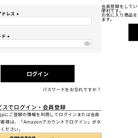
会員登録をしてい
便利です。
アドレス
お気に入り商品を
ます。
(
必
ード
須
)
(
必
須
)
ログイン
パスワードをお忘れですか？
ビスでログイン・会員登録
.co.jpにご登録の情報を利用してログインまたは会員
客様は、「Amazonアカウントでログイン」ボタ
みください。