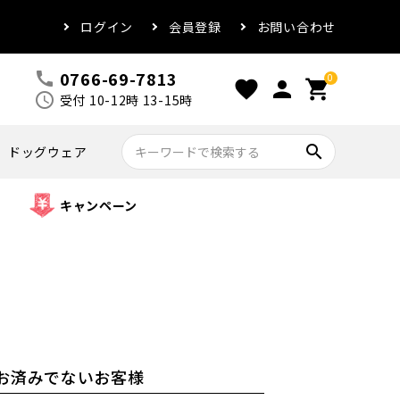
ログイン
会員登録
お問い合わせ
0766-69-7813
call
0
favorite
person
shopping_cart
schedule
受付 10-12時 13-15時
search
ドッグウェア
キャンペーン
お済みでないお客様