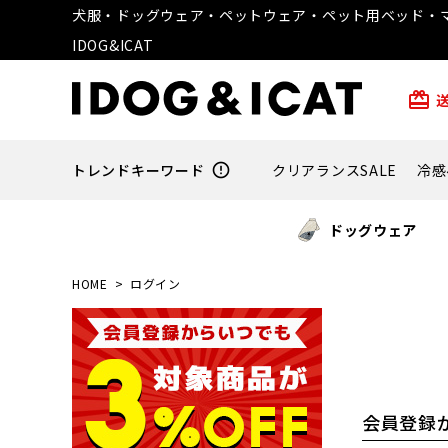
犬服・ドッグウェア・ペットウェア・ペット用ベッド・マ
IDOG&ICAT
card_giftcard
トレンドキーワード
error_outline
クリアランスSALE
冷感
ドッグウェア
HOME
ログイン
会員登録