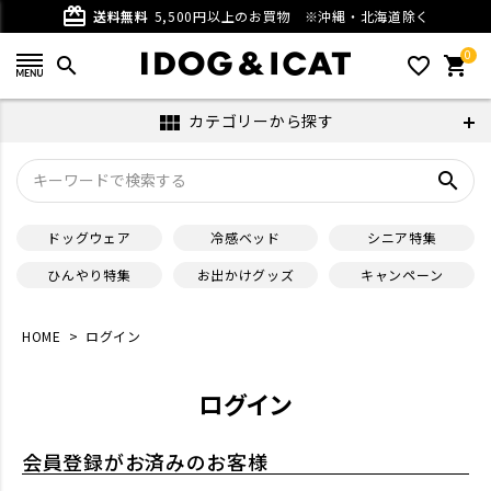
card_giftcard
送料無料
5,500円以上のお買物
※沖縄・北海道除く
0
search
favorite_outline
shopping_cart
カテゴリーから探す
view_module
search
ドッグウェア
冷感ベッド
シニア特集
ひんやり特集
お出かけグッズ
キャンペーン
HOME
ログイン
ログイン
会員登録がお済みのお客様