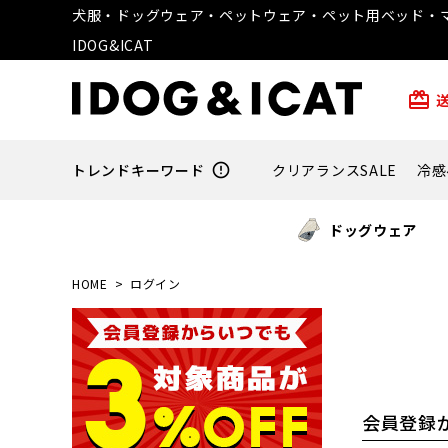
犬服・ドッグウェア・ペットウェア・ペット用ベッド・マ
IDOG&ICAT
card_giftcard
トレンドキーワード
error_outline
クリアランスSALE
冷感
ドッグウェア
HOME
ログイン
会員登録