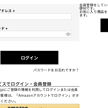
会員登録をしてい
便利です。
アドレス
お気に入り商品を
ます。
(
必
ード
須
)
(
必
須
)
ログイン
パスワードをお忘れですか？
ビスでログイン・会員登録
.co.jpにご登録の情報を利用してログインまたは会員
客様は、「Amazonアカウントでログイン」ボタ
みください。