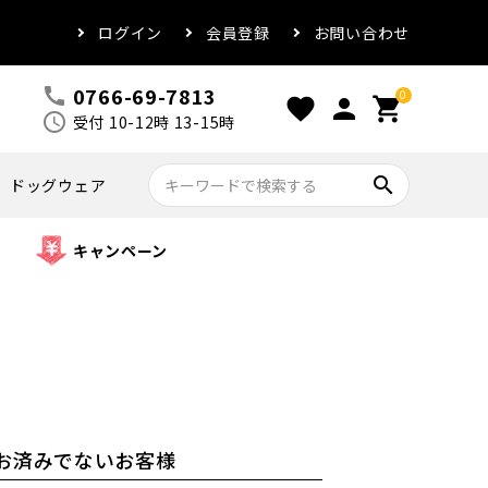
ログイン
会員登録
お問い合わせ
0766-69-7813
call
0
favorite
person
shopping_cart
schedule
受付 10-12時 13-15時
search
ドッグウェア
キャンペーン
お済みでないお客様