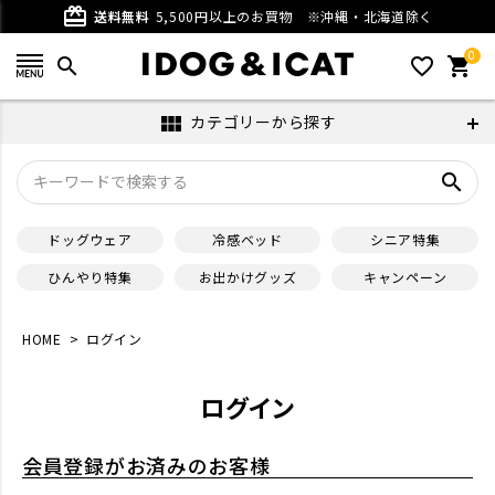
card_giftcard
送料無料
5,500円以上のお買物
※沖縄・北海道除く
0
search
favorite_outline
shopping_cart
カテゴリーから探す
view_module
search
ドッグウェア
冷感ベッド
シニア特集
ひんやり特集
お出かけグッズ
キャンペーン
HOME
ログイン
ログイン
会員登録がお済みのお客様