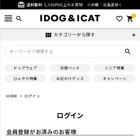
card_giftcard
送料無料
5,500円以上のお買物
※沖縄・北海道除く
0
search
favorite_outline
shopping_cart
カテゴリーから探す
view_module
search
ドッグウェア
冷感ベッド
シニア特集
ひんやり特集
お出かけグッズ
キャンペーン
HOME
ログイン
ログイン
会員登録がお済みのお客様