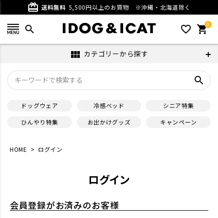
card_giftcard
送料無料
5,500円以上のお買物
※沖縄・北海道除く
0
search
favorite_outline
shopping_cart
カテゴリーから探す
view_module
search
ドッグウェア
冷感ベッド
シニア特集
ひんやり特集
お出かけグッズ
キャンペーン
HOME
ログイン
ログイン
会員登録がお済みのお客様