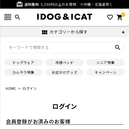
card_giftcard
送料無料
5,500円以上のお買物
※沖縄・北海道除く
0
search
favorite_outline
shopping_cart
カテゴリーから探す
view_module
search
ドッグウェア
冷感ベッド
シニア特集
ひんやり特集
お出かけグッズ
キャンペーン
HOME
ログイン
ログイン
会員登録がお済みのお客様