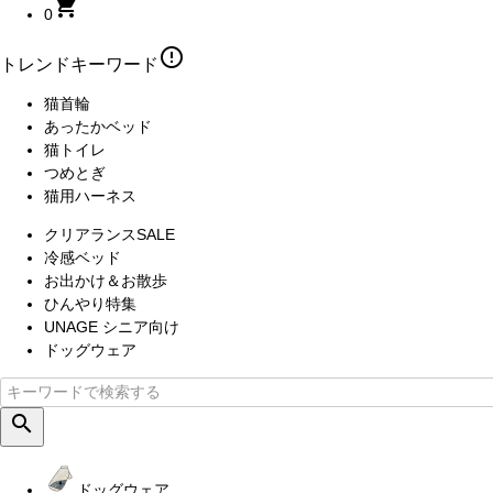
shopping_cart
0
error_outline
トレンドキーワード
猫首輪
あったかベッド
猫トイレ
つめとぎ
猫用ハーネス
クリアランスSALE
冷感ベッド
お出かけ＆お散歩
ひんやり特集
UNAGE シニア向け
ドッグウェア
search
ドッグウェア