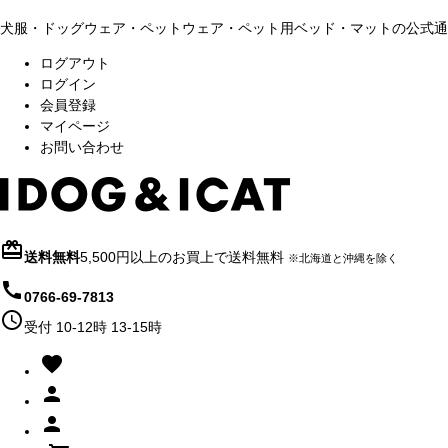
犬服・ドッグウェア・ペットウェア・ペット用ベッド・マットの公式通販サイト
ログアウト
ログイン
会員登録
マイページ
お問い合わせ
card_giftcard
送料無料
5,500円以上のお買上で送料無料
※北海道と沖縄を除く
call
0766-69-7813
schedule
受付 10-12時 13-15時
favorite
person
person