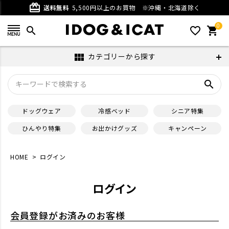
card_giftcard
送料無料
5,500円以上のお買物
※沖縄・北海道除く
0
search
favorite_outline
shopping_cart
カテゴリーから探す
view_module
search
ドッグウェア
冷感ベッド
シニア特集
ひんやり特集
お出かけグッズ
キャンペーン
HOME
ログイン
ログイン
会員登録がお済みのお客様