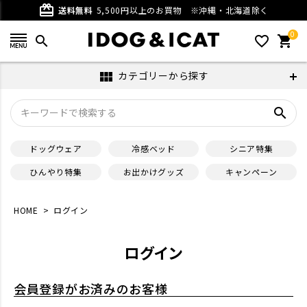
card_giftcard
送料無料
5,500円以上のお買物
※沖縄・北海道除く
0
search
favorite_outline
shopping_cart
カテゴリーから探す
view_module
search
ドッグウェア
冷感ベッド
シニア特集
ひんやり特集
お出かけグッズ
キャンペーン
HOME
ログイン
ログイン
会員登録がお済みのお客様