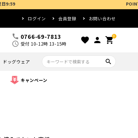
POINT10%還元D
ログイン
会員登録
お問い合わせ
0766-69-7813
call
0
favorite
person
shopping_cart
schedule
受付 10-12時 13-15時
search
ドッグウェア
キャンペーン