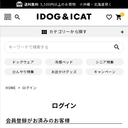
card_giftcard
送料無料
5,500円以上のお買物
※沖縄・北海道除く
0
search
favorite_outline
shopping_cart
カテゴリーから探す
view_module
search
ドッグウェア
冷感ベッド
シニア特集
ひんやり特集
お出かけグッズ
キャンペーン
HOME
ログイン
ログイン
会員登録がお済みのお客様