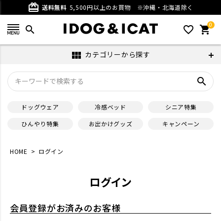
card_giftcard
送料無料
5,500円以上のお買物
※沖縄・北海道除く
0
search
favorite_outline
shopping_cart
カテゴリーから探す
view_module
search
ドッグウェア
冷感ベッド
シニア特集
ひんやり特集
お出かけグッズ
キャンペーン
HOME
ログイン
ログイン
会員登録がお済みのお客様