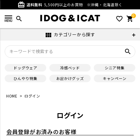
card_giftcard
送料無料
5,500円以上のお買物
※沖縄・北海道除く
0
search
favorite_outline
shopping_cart
カテゴリーから探す
view_module
search
ドッグウェア
冷感ベッド
シニア特集
ひんやり特集
お出かけグッズ
キャンペーン
HOME
ログイン
ログイン
会員登録がお済みのお客様