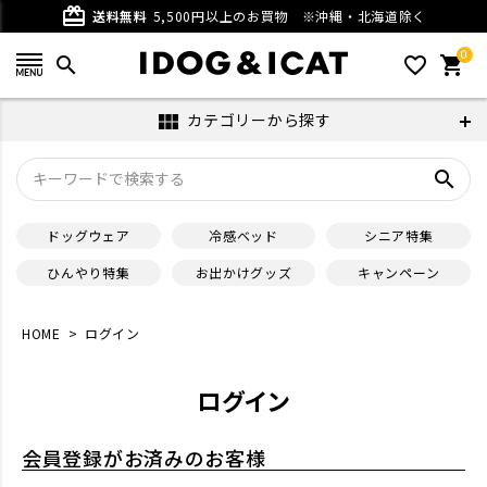
card_giftcard
送料無料
5,500円以上のお買物
※沖縄・北海道除く
0
search
favorite_outline
shopping_cart
カテゴリーから探す
view_module
search
ドッグウェア
冷感ベッド
シニア特集
ひんやり特集
お出かけグッズ
キャンペーン
HOME
ログイン
ログイン
会員登録がお済みのお客様