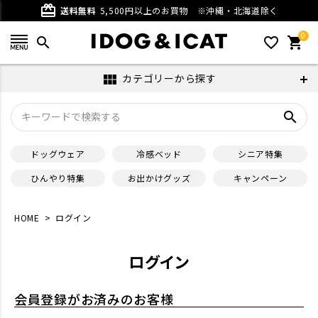
card_giftcard
送料無料
5,500円以上のお買物
※沖縄・北海道除く
0
search
favorite_outline
shopping_cart
カテゴリーから探す
view_module
search
ドッグウェア
冷感ベッド
シニア特集
ひんやり特集
お出かけグッズ
キャンペーン
HOME
ログイン
ログイン
会員登録がお済みのお客様