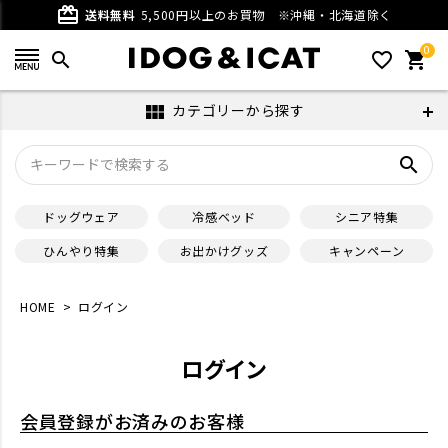
card_giftcard
送料無料
5,500円以上のお買物
※沖縄・北海道除く
0
search
favorite_outline
shopping_cart
カテゴリーから探す
view_module
search
ドッグウェア
冷感ベッド
シニア特集
ひんやり特集
お出かけグッズ
キャンペーン
HOME
ログイン
ログイン
会員登録がお済みのお客様