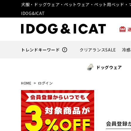
犬服・ドッグウェア・ペットウェア・ペット用ベッド・マ
IDOG&ICAT
card_giftcard
トレンドキーワード
error_outline
クリアランスSALE
冷感
ドッグウェア
HOME
ログイン
会員登録