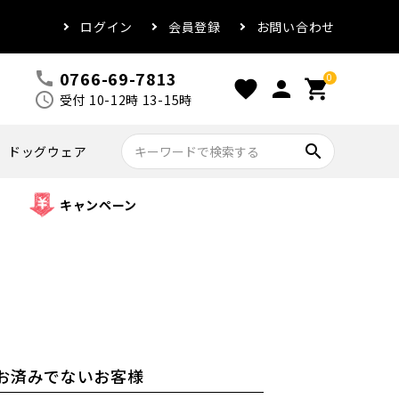
ログイン
会員登録
お問い合わせ
0766-69-7813
call
0
favorite
person
shopping_cart
schedule
受付 10-12時 13-15時
search
ドッグウェア
キャンペーン
お済みでないお客様