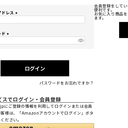
会員登録をしてい
便利です。
アドレス
お気に入り商品を
ます。
(
必
ード
須
)
(
必
須
)
ログイン
パスワードをお忘れですか？
ビスでログイン・会員登録
.co.jpにご登録の情報を利用してログインまたは会員
客様は、「Amazonアカウントでログイン」ボタ
みください。