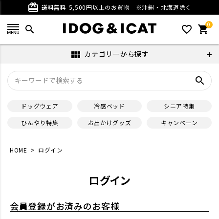
card_giftcard
送料無料
5,500円以上のお買物
※沖縄・北海道除く
0
search
favorite_outline
shopping_cart
カテゴリーから探す
view_module
search
ドッグウェア
冷感ベッド
シニア特集
ひんやり特集
お出かけグッズ
キャンペーン
HOME
ログイン
ログイン
会員登録がお済みのお客様