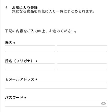
お気に入り登録
気になる商品をお気に入り一覧にまとめられます。
下記の内容をご入力の上、お進みください。
氏名
(
必
氏名（フリガナ）
須
)
(
必
Ｅメールアドレス
須
)
(
必
パスワード
須
)
(
必