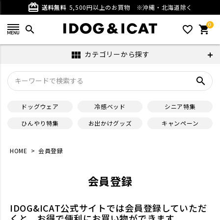
card_giftcard
送料無料
5,500円以上のお買物
※沖縄・北海道除く
0
search
favorite_outline
shopping_cart
カテゴリーから探す
view_module
search
ドッグウェア
冷感ベッド
シニア特集
ひんやり特集
お出かけグッズ
キャンペーン
HOME
会員登録
会員登録
IDOG&ICAT公式サイトでは会員登録していただ
くと、お得で便利にお買い物ができます。