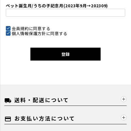
ペット誕生月/うちの子記念月(2023年9月→202309)
会員規約
に同意する
個人情報保護方針
に同意する
登録
送料・配送について
local_shipping
お支払い方法について
payment