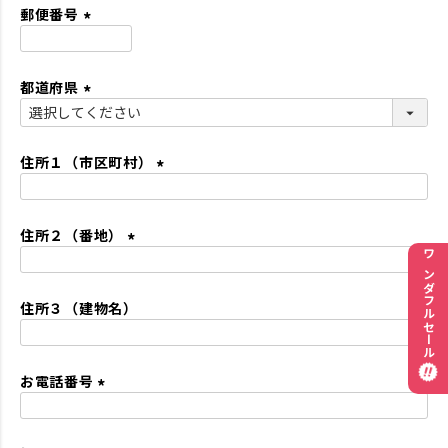
須
郵便番号
)
(
必
都道府県
須
)
(
必
須
住所１（市区町村）
)
(
必
住所２（番地）
須
)
(
ワンダフルセール
必
住所３（建物名）
須
)
お電話番号
(
必