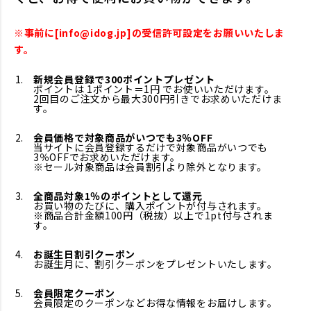
※事前に[info@idog.jp]の受信許可設定をお願いいたしま
す。
新規会員登録で300ポイントプレゼント
ポイントは 1ポイント＝1円 でお使いいただけます。
2回目のご注文から最大300円引きでお求めいただけま
す。
会員価格で対象商品がいつでも3％OFF
当サイトに会員登録するだけで対象商品がいつでも
3％OFFでお求めいただけます。
※セール対象商品は会員割引より除外となります。
全商品対象1％のポイントとして還元
お買い物のたびに、購入ポイントが付与されます。
※商品合計金額100円（税抜）以上で1pt付与されま
す。
お誕生日割引クーポン
お誕生月に、割引クーポンをプレゼントいたします。
会員限定クーポン
会員限定のクーポンなどお得な情報をお届けします。