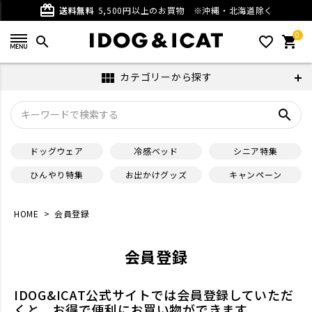
card_giftcard
送料無料
5,500円以上のお買物
※沖縄・北海道除く
0
search
favorite_outline
shopping_cart
カテゴリーから探す
view_module
search
ドッグウェア
冷感ベッド
シニア特集
ひんやり特集
お出かけグッズ
キャンペーン
HOME
会員登録
会員登録
IDOG&ICAT公式サイトでは会員登録していただ
くと、お得で便利にお買い物ができます。