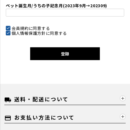
ペット誕生月/うちの子記念月(2023年9月→202309)
会員規約
に同意する
個人情報保護方針
に同意する
登録
送料・配送について
local_shipping
お支払い方法について
payment