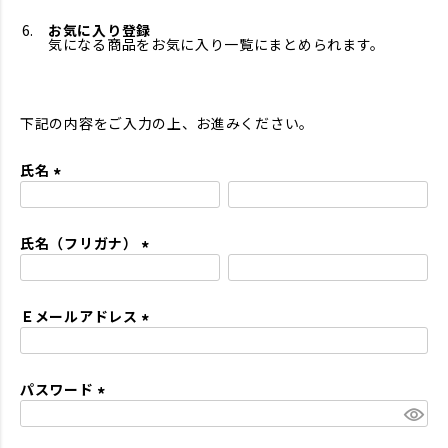
お気に入り登録
気になる商品をお気に入り一覧にまとめられます。
下記の内容をご入力の上、お進みください。
氏名
(
必
氏名（フリガナ）
須
)
(
必
Ｅメールアドレス
須
)
(
必
パスワード
須
)
(
必