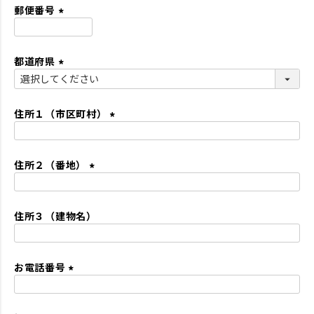
須
郵便番号
)
(
必
都道府県
須
)
(
必
須
住所１（市区町村）
)
(
必
住所２（番地）
須
)
(
必
住所３（建物名）
須
)
お電話番号
(
必