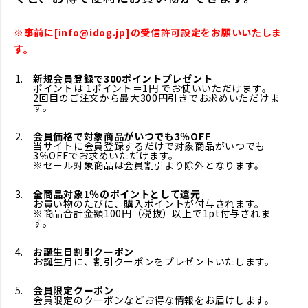
※事前に[info@idog.jp]の受信許可設定をお願いいたしま
す。
新規会員登録で300ポイントプレゼント
ポイントは 1ポイント＝1円 でお使いいただけます。
2回目のご注文から最大300円引きでお求めいただけま
す。
会員価格で対象商品がいつでも3％OFF
当サイトに会員登録するだけで対象商品がいつでも
3％OFFでお求めいただけます。
※セール対象商品は会員割引より除外となります。
全商品対象1％のポイントとして還元
お買い物のたびに、購入ポイントが付与されます。
※商品合計金額100円（税抜）以上で1pt付与されま
す。
お誕生日割引クーポン
お誕生月に、割引クーポンをプレゼントいたします。
会員限定クーポン
会員限定のクーポンなどお得な情報をお届けします。