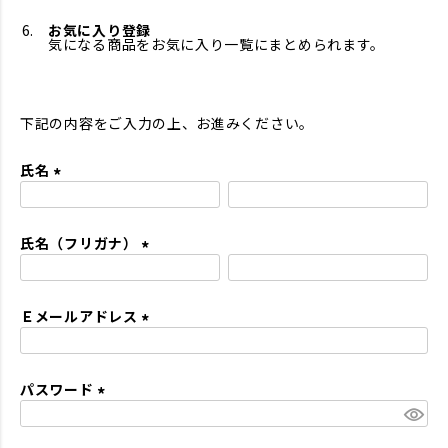
お気に入り登録
気になる商品をお気に入り一覧にまとめられます。
下記の内容をご入力の上、お進みください。
氏名
(
必
氏名（フリガナ）
須
)
(
必
Ｅメールアドレス
須
)
(
必
パスワード
須
)
(
必