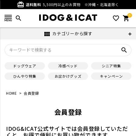
card_giftcard
送料無料
5,500円以上のお買物
※沖縄・北海道除く
0
search
favorite_outline
shopping_cart
カテゴリーから探す
view_module
search
ドッグウェア
冷感ベッド
シニア特集
ひんやり特集
お出かけグッズ
キャンペーン
HOME
会員登録
会員登録
IDOG&ICAT公式サイトでは会員登録していただ
くと、お得で便利にお買い物ができます。