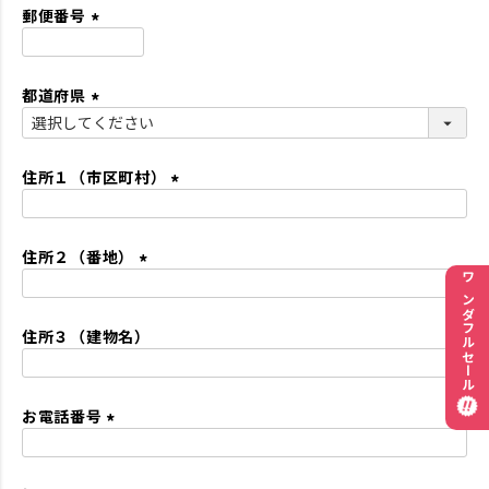
須
郵便番号
)
(
必
都道府県
須
)
(
必
須
住所１（市区町村）
)
(
必
住所２（番地）
須
)
(
ワンダフルセール
必
住所３（建物名）
須
)
お電話番号
(
必