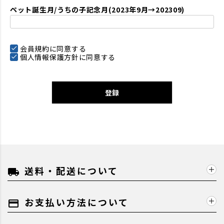
ペット誕生月/うちの子記念月(2023年9月→202309)
会員規約
に同意する
個人情報保護方針
に同意する
登録
送料・配送について
local_shipping
お支払い方法について
payment