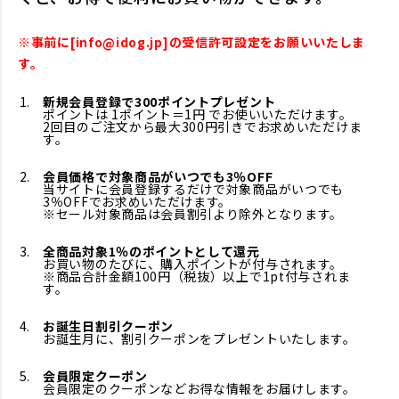
※事前に[info@idog.jp]の受信許可設定をお願いいたしま
す。
新規会員登録で300ポイントプレゼント
ポイントは 1ポイント＝1円 でお使いいただけます。
2回目のご注文から最大300円引きでお求めいただけま
す。
会員価格で対象商品がいつでも3％OFF
当サイトに会員登録するだけで対象商品がいつでも
3％OFFでお求めいただけます。
※セール対象商品は会員割引より除外となります。
全商品対象1％のポイントとして還元
お買い物のたびに、購入ポイントが付与されます。
※商品合計金額100円（税抜）以上で1pt付与されま
す。
お誕生日割引クーポン
お誕生月に、割引クーポンをプレゼントいたします。
会員限定クーポン
会員限定のクーポンなどお得な情報をお届けします。