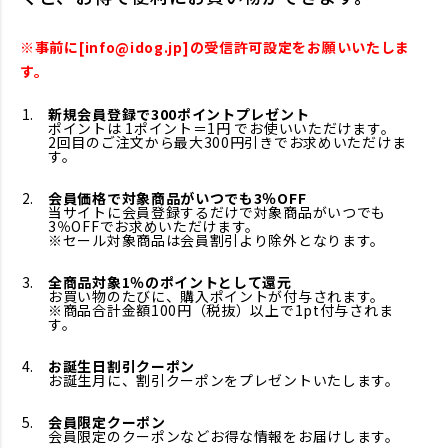
※事前に[info@idog.jp]の受信許可設定をお願いいたしま
す。
新規会員登録で300ポイントプレゼント
ポイントは 1ポイント＝1円 でお使いいただけます。
2回目のご注文から最大300円引きでお求めいただけま
す。
会員価格で対象商品がいつでも3％OFF
当サイトに会員登録するだけで対象商品がいつでも
3％OFFでお求めいただけます。
※セール対象商品は会員割引より除外となります。
全商品対象1％のポイントとして還元
お買い物のたびに、購入ポイントが付与されます。
※商品合計金額100円（税抜）以上で1pt付与されま
す。
お誕生日割引クーポン
お誕生月に、割引クーポンをプレゼントいたします。
会員限定クーポン
会員限定のクーポンなどお得な情報をお届けします。