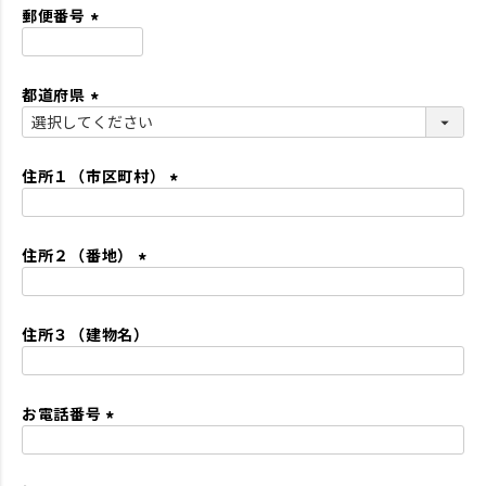
須
郵便番号
)
(
必
都道府県
須
)
(
必
須
住所１（市区町村）
)
(
必
住所２（番地）
須
)
(
必
住所３（建物名）
須
)
お電話番号
(
必