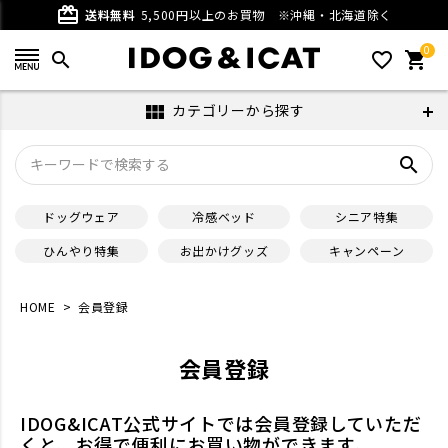
card_giftcard
送料無料
5,500円以上のお買物
※沖縄・北海道除く
0
search
favorite_outline
shopping_cart
カテゴリーから探す
view_module
search
ドッグウェア
冷感ベッド
シニア特集
ひんやり特集
お出かけグッズ
キャンペーン
HOME
会員登録
会員登録
IDOG&ICAT公式サイトでは会員登録していただ
くと、お得で便利にお買い物ができます。