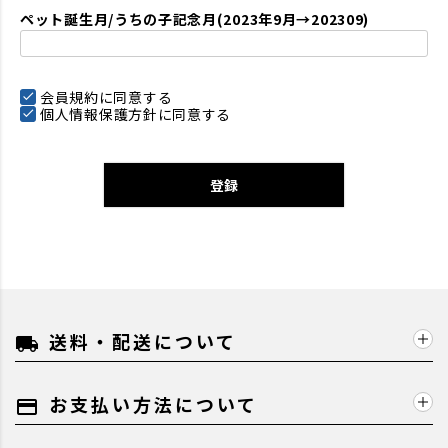
ペット誕生月/うちの子記念月(2023年9月→202309)
会員規約
に同意する
個人情報保護方針
に同意する
登録
送料・配送について
local_shipping
お支払い方法について
payment