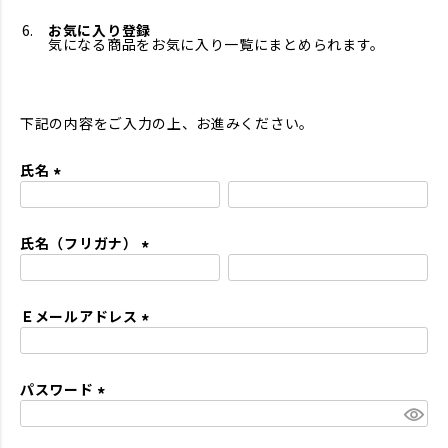
お気に入り登録
気になる商品をお気に入り一覧にまとめられます。
下記の内容をご入力の上、お進みください。
氏名
(
必
氏名（フリガナ）
須
)
(
必
Ｅメールアドレス
須
)
(
必
パスワード
須
)
(
必