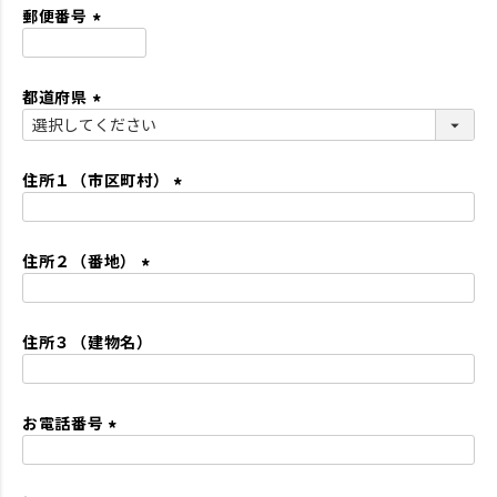
須
郵便番号
)
(
必
都道府県
須
)
(
必
須
住所１（市区町村）
)
(
必
住所２（番地）
須
)
(
必
住所３（建物名）
須
)
お電話番号
(
必