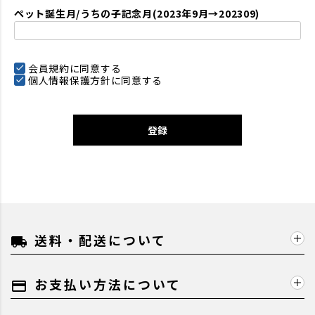
ペット誕生月/うちの子記念月(2023年9月→202309)
会員規約
に同意する
個人情報保護方針
に同意する
登録
送料・配送について
local_shipping
お支払い方法について
payment