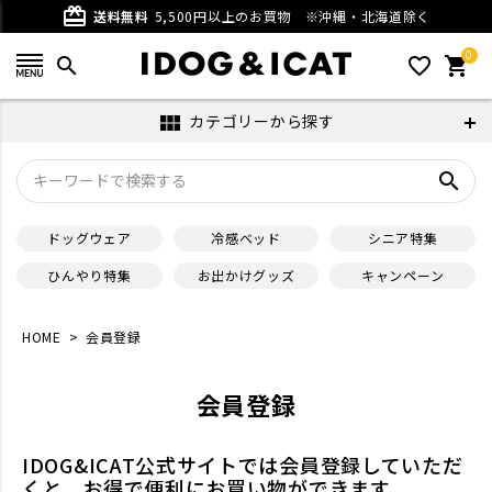
card_giftcard
送料無料
5,500円以上のお買物
※沖縄・北海道除く
0
search
favorite_outline
shopping_cart
カテゴリーから探す
view_module
search
ドッグウェア
冷感ベッド
シニア特集
ひんやり特集
お出かけグッズ
キャンペーン
HOME
会員登録
会員登録
IDOG&ICAT公式サイトでは会員登録していただ
くと、お得で便利にお買い物ができます。