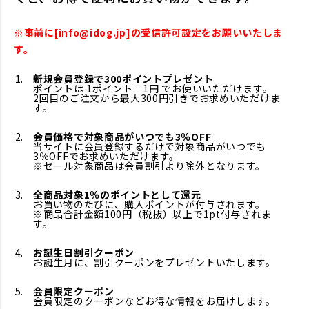
※事前に[info@idog.jp]の受信許可設定をお願いいたしま
す。
新規会員登録で300ポイントプレゼント
ポイントは 1ポイント＝1円 でお使いいただけます。
2回目のご注文から最大300円引きでお求めいただけま
す。
会員価格で対象商品がいつでも3％OFF
当サイトに会員登録するだけで対象商品がいつでも
3％OFFでお求めいただけます。
※セール対象商品は会員割引より除外となります。
全商品対象1％のポイントとして還元
お買い物のたびに、購入ポイントが付与されます。
※商品合計金額100円（税抜）以上で1pt付与されま
す。
お誕生日割引クーポン
お誕生月に、割引クーポンをプレゼントいたします。
会員限定クーポン
会員限定のクーポンなどお得な情報をお届けします。