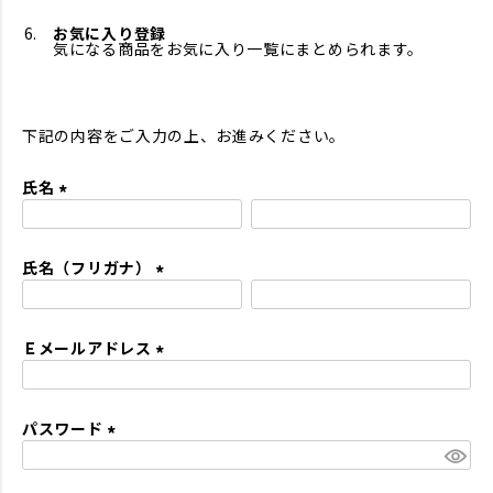
お気に入り登録
気になる商品をお気に入り一覧にまとめられます。
下記の内容をご入力の上、お進みください。
氏名
(
必
氏名（フリガナ）
須
)
(
必
Ｅメールアドレス
須
)
(
必
パスワード
須
)
(
必