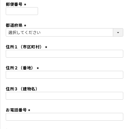
須
郵便番号
)
(
必
都道府県
須
)
(
必
須
住所１（市区町村）
)
(
必
住所２（番地）
須
)
(
必
住所３（建物名）
須
)
お電話番号
(
必