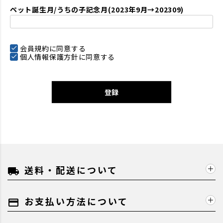
ペット誕生月/うちの子記念月(2023年9月→202309)
会員規約
に同意する
個人情報保護方針
に同意する
登録
送料・配送について
local_shipping
お支払い方法について
payment