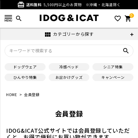
card_giftcard
送料無料
5,500円以上のお買物
※沖縄・北海道除く
0
search
favorite_outline
shopping_cart
カテゴリーから探す
view_module
search
ドッグウェア
冷感ベッド
シニア特集
ひんやり特集
お出かけグッズ
キャンペーン
HOME
会員登録
会員登録
IDOG&ICAT公式サイトでは会員登録していただ
くと、お得で便利にお買い物ができます。