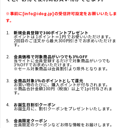
※事前に[info@idog.jp]の受信許可設定をお願いいたしま
す。
新規会員登録で300ポイントプレゼント
ポイントは 1ポイント＝1円 でお使いいただけます。
2回目のご注文から最大300円引きでお求めいただけま
す。
会員価格で対象商品がいつでも3％OFF
当サイトに会員登録するだけで対象商品がいつでも
3％OFFでお求めいただけます。
※セール対象商品は会員割引より除外となります。
全商品対象1％のポイントとして還元
お買い物のたびに、購入ポイントが付与されます。
※商品合計金額100円（税抜）以上で1pt付与されま
す。
お誕生日割引クーポン
お誕生月に、割引クーポンをプレゼントいたします。
会員限定クーポン
会員限定のクーポンなどお得な情報をお届けします。