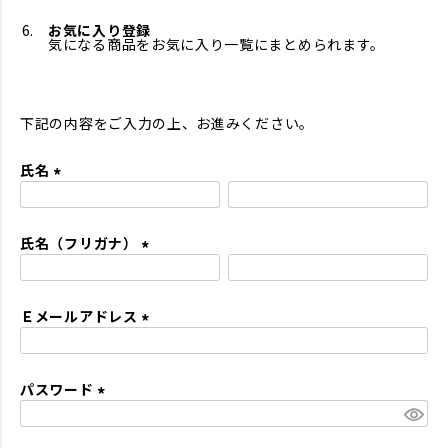
お気に入り登録
気になる商品をお気に入り一覧にまとめられます。
下記の内容をご入力の上、お進みください。
氏名
(
必
氏名（フリガナ）
須
)
(
必
Ｅメールアドレス
須
)
(
必
パスワード
須
)
(
必