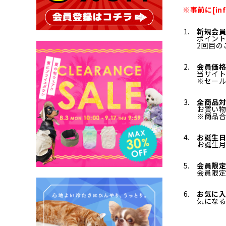
※事前に[in
新規会員
ポイント
2回目の
会員価格
当サイト
※セー
全商品対
お買い
※商品合
お誕生
お誕生
会員限
会員限
お気に
気にな