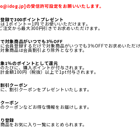
fo@idog.jp]の受信許可設定をお願いいたします。
登録で300ポイントプレゼント
は 1ポイント＝1円 でお使いいただけます。
ご注文から最大300円引きでお求めいただけます。
で対象商品がいつでも3％OFF
に会員登録するだけで対象商品がいつでも3％OFFでお求めいただ
ル対象商品は会員割引より除外となります。
象1％のポイントとして還元
物のたびに、購入ポイントが付与されます。
計金額100円（税抜）以上で1pt付与されます。
日割引クーポン
月に、割引クーポンをプレゼントいたします。
定クーポン
定のクーポンなどお得な情報をお届けします。
入り登録
る商品をお気に入り一覧にまとめられます。