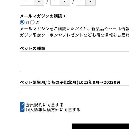
メールマガジンの購読
可
否
(
メールマガジンをご購読いただくと、新製品やセール情
必
ガジン限定クーポンやプレゼントなどお得な情報をお届
須
)
ペットの種類
ペット誕生月/うちの子記念月(2023年9月→202309)
会員規約
に同意する
個人情報保護方針
に同意する