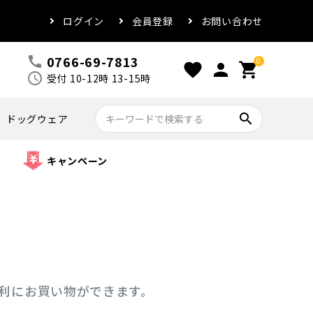
ログイン
会員登録
お問い合わせ
0766-69-7813
call
0
favorite
person
shopping_cart
schedule
受付 10-12時 13-15時
search
ドッグウェア
キャンペーン
便利にお買い物ができます。