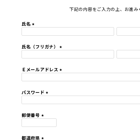
下記の内容をご入力の上、お進み
氏名
(
必
氏名（フリガナ）
須
)
(
必
Ｅメールアドレス
須
)
(
必
パスワード
須
)
(
必
須
郵便番号
)
(
必
都道府県
須