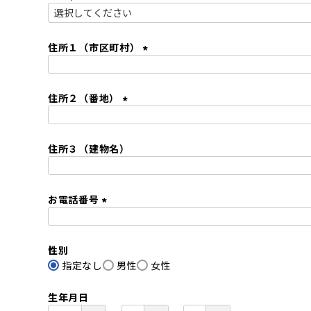
)
(
必
須
住所１（市区町村）
)
(
必
住所２（番地）
須
)
(
必
住所３（建物名）
須
)
お電話番号
(
必
性別
須
指定なし
)
男性
女性
生年月日