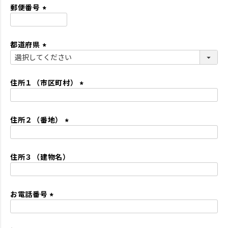
須
郵便番号
)
(
必
都道府県
須
)
(
必
須
住所１（市区町村）
)
(
必
住所２（番地）
須
)
(
必
住所３（建物名）
須
)
お電話番号
(
必