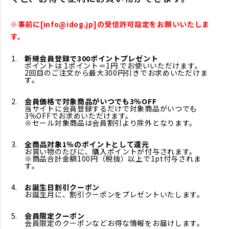
※事前に[info@idog.jp]の受信許可設定をお願いいたしま
す。
新規会員登録で300ポイントプレゼント
ポイントは 1ポイント＝1円 でお使いいただけます。
2回目のご注文から最大300円引きでお求めいただけま
す。
会員価格で対象商品がいつでも3％OFF
当サイトに会員登録するだけで対象商品がいつでも
3％OFFでお求めいただけます。
※セール対象商品は会員割引より除外となります。
全商品対象1％のポイントとして還元
お買い物のたびに、購入ポイントが付与されます。
※商品合計金額100円（税抜）以上で1pt付与されま
す。
お誕生日割引クーポン
お誕生月に、割引クーポンをプレゼントいたします。
会員限定クーポン
会員限定のクーポンなどお得な情報をお届けします。