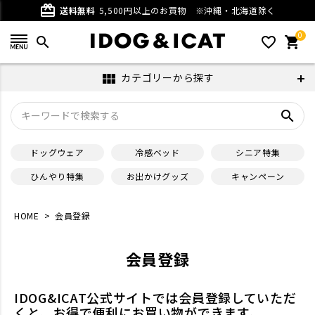
card_giftcard
送料無料
5,500円以上のお買物
※沖縄・北海道除く
0
search
favorite_outline
shopping_cart
カテゴリーから探す
view_module
search
ドッグウェア
冷感ベッド
シニア特集
ひんやり特集
お出かけグッズ
キャンペーン
HOME
会員登録
会員登録
IDOG&ICAT公式サイトでは会員登録していただ
くと、お得で便利にお買い物ができます。