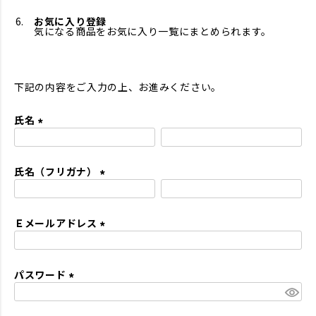
お気に入り登録
気になる商品をお気に入り一覧にまとめられます。
下記の内容をご入力の上、お進みください。
氏名
(
必
氏名（フリガナ）
須
)
(
必
Ｅメールアドレス
須
)
(
必
パスワード
須
)
(
必