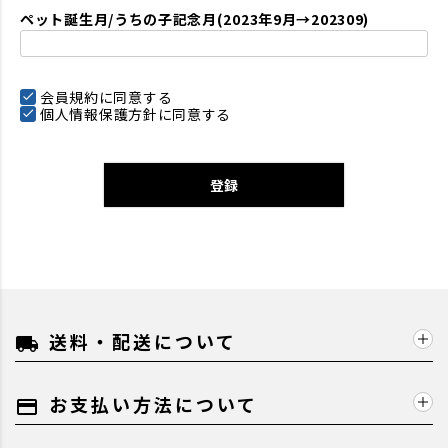
ペット誕生月/うちの子記念月(2023年9月→202309)
会員規約
に同意する
個人情報保護方針
に同意する
登録
送料・配送について
local_shipping
お支払い方法について
payment