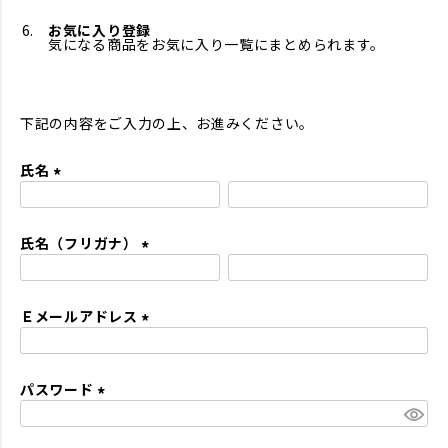
お気に入り登録
気になる商品をお気に入り一覧にまとめられます。
下記の内容をご入力の上、お進みください。
氏名
(
必
氏名（フリガナ）
須
)
(
必
Ｅメールアドレス
須
)
(
必
パスワード
須
)
(
必