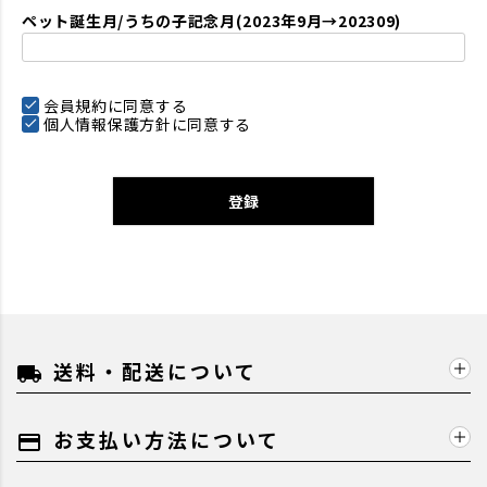
ペット誕生月/うちの子記念月(2023年9月→202309)
会員規約
に同意する
個人情報保護方針
に同意する
登録
送料・配送について
local_shipping
お支払い方法について
payment