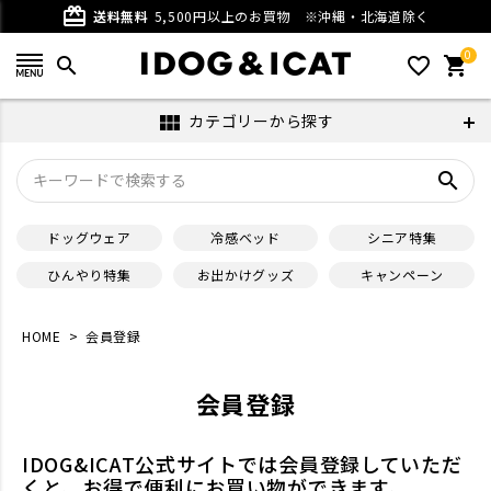
card_giftcard
送料無料
5,500円以上のお買物
※沖縄・北海道除く
0
search
favorite_outline
shopping_cart
カテゴリーから探す
view_module
search
ドッグウェア
冷感ベッド
シニア特集
ひんやり特集
お出かけグッズ
キャンペーン
HOME
会員登録
会員登録
IDOG&ICAT公式サイトでは会員登録していただ
くと、お得で便利にお買い物ができます。