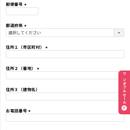
須
郵便番号
)
(
必
都道府県
須
)
(
必
須
住所１（市区町村）
)
(
必
住所２（番地）
須
)
(
ワンダフルセール
必
住所３（建物名）
須
)
お電話番号
(
必