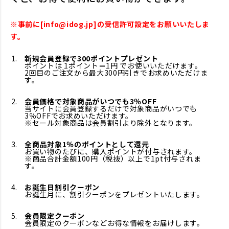
※事前に[info@idog.jp]の受信許可設定をお願いいたしま
す。
新規会員登録で300ポイントプレゼント
ポイントは 1ポイント＝1円 でお使いいただけます。
2回目のご注文から最大300円引きでお求めいただけま
す。
会員価格で対象商品がいつでも3％OFF
当サイトに会員登録するだけで対象商品がいつでも
3％OFFでお求めいただけます。
※セール対象商品は会員割引より除外となります。
全商品対象1％のポイントとして還元
お買い物のたびに、購入ポイントが付与されます。
※商品合計金額100円（税抜）以上で1pt付与されま
す。
お誕生日割引クーポン
お誕生月に、割引クーポンをプレゼントいたします。
会員限定クーポン
会員限定のクーポンなどお得な情報をお届けします。