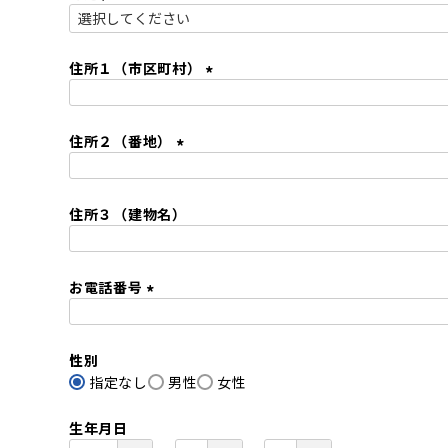
)
(
必
須
住所１（市区町村）
)
(
必
住所２（番地）
須
)
(
必
住所３（建物名）
須
)
お電話番号
(
必
性別
須
指定なし
)
男性
女性
生年月日