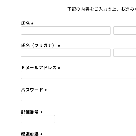
下記の内容をご入力の上、お進み
氏名
(
必
氏名（フリガナ）
須
)
(
必
Ｅメールアドレス
須
)
(
必
パスワード
須
)
(
必
須
郵便番号
)
(
必
都道府県
須