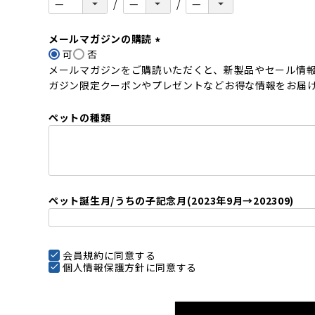
メールマガジンの購読
可
否
(
メールマガジンをご購読いただくと、新製品やセール情
必
ガジン限定クーポンやプレゼントなどお得な情報をお届
須
)
ペットの種類
ペット誕生月/うちの子記念月(2023年9月→202309)
会員規約
に同意する
個人情報保護方針
に同意する