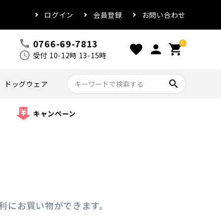
ログイン
会員登録
お問い合わせ
0766-69-7813
call
0
favorite
person
shopping_cart
schedule
受付 10-12時 13-15時
search
ドッグウェア
キャンペーン
便利にお買い物ができます。