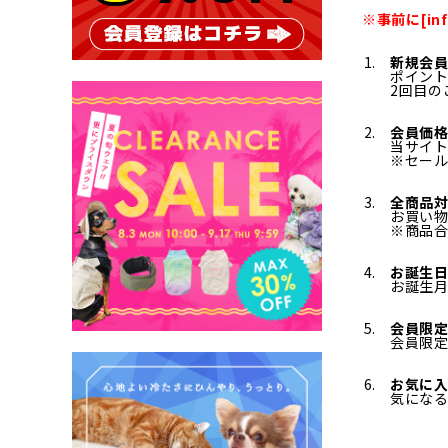
※事前に[in
新規会員
ポイント
2回目の
会員価格
当サイト
※セー
全商品対
お買い
※商品合
お誕生
お誕生
会員限
会員限
お気に
気にな