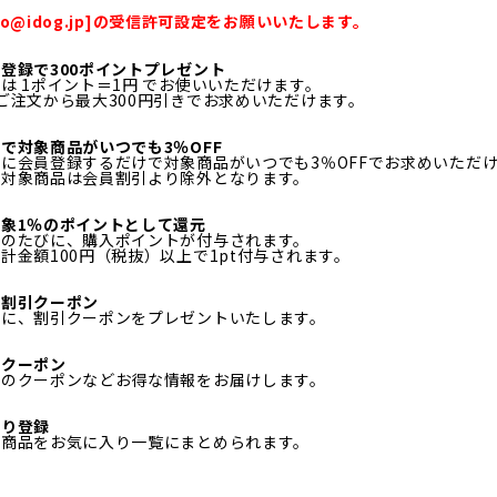
fo@idog.jp]の受信許可設定をお願いいたします。
登録で300ポイントプレゼント
は 1ポイント＝1円 でお使いいただけます。
ご注文から最大300円引きでお求めいただけます。
で対象商品がいつでも3％OFF
に会員登録するだけで対象商品がいつでも3％OFFでお求めいただ
ル対象商品は会員割引より除外となります。
象1％のポイントとして還元
物のたびに、購入ポイントが付与されます。
計金額100円（税抜）以上で1pt付与されます。
日割引クーポン
月に、割引クーポンをプレゼントいたします。
定クーポン
定のクーポンなどお得な情報をお届けします。
入り登録
る商品をお気に入り一覧にまとめられます。