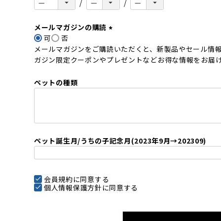
メールマガジンの購読
可
否
(
メールマガジンをご購読いただくと、新製品やセール情
必
ガジン限定クーポンやプレゼントなどお得な情報をお届
須
)
ペットの種類
ペット誕生月/うちの子記念月(2023年9月→202309)
会員規約
に同意する
個人情報保護方針
に同意する