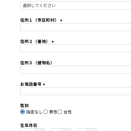
)
(
必
須
住所１（市区町村）
)
(
必
住所２（番地）
須
)
(
必
住所３（建物名）
須
)
お電話番号
(
必
性別
須
指定なし
)
男性
女性
生年月日