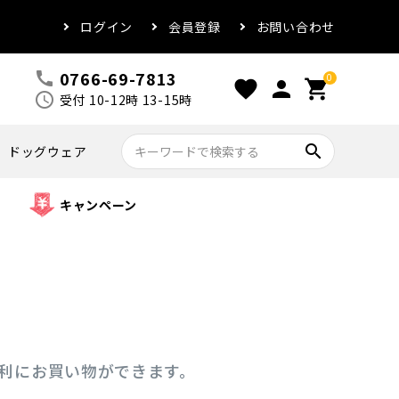
ログイン
会員登録
お問い合わせ
0766-69-7813
call
0
favorite
person
shopping_cart
schedule
受付 10-12時 13-15時
search
ドッグウェア
キャンペーン
便利にお買い物ができます。