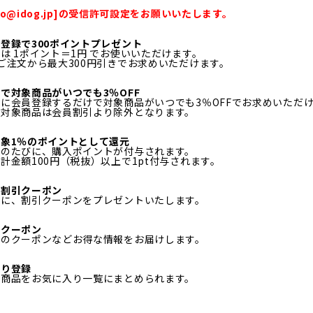
fo@idog.jp]の受信許可設定をお願いいたします。
登録で300ポイントプレゼント
は 1ポイント＝1円 でお使いいただけます。
ご注文から最大300円引きでお求めいただけます。
で対象商品がいつでも3％OFF
に会員登録するだけで対象商品がいつでも3％OFFでお求めいただ
ル対象商品は会員割引より除外となります。
象1％のポイントとして還元
物のたびに、購入ポイントが付与されます。
計金額100円（税抜）以上で1pt付与されます。
日割引クーポン
月に、割引クーポンをプレゼントいたします。
定クーポン
定のクーポンなどお得な情報をお届けします。
入り登録
る商品をお気に入り一覧にまとめられます。