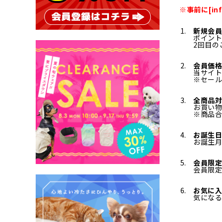
※事前に[in
新規会員
ポイント
2回目の
会員価格
当サイト
※セー
全商品対
お買い
※商品合
お誕生
お誕生
会員限
会員限
お気に
気にな