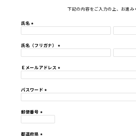
下記の内容をご入力の上、お進み
氏名
(
必
氏名（フリガナ）
須
)
(
必
Ｅメールアドレス
須
)
(
必
パスワード
須
)
(
必
須
郵便番号
)
(
必
都道府県
須