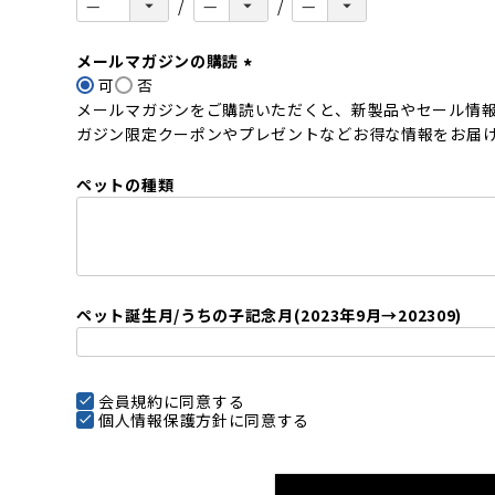
メールマガジンの購読
可
否
(
メールマガジンをご購読いただくと、新製品やセール情
必
ガジン限定クーポンやプレゼントなどお得な情報をお届
須
)
ペットの種類
ペット誕生月/うちの子記念月(2023年9月→202309)
会員規約
に同意する
個人情報保護方針
に同意する