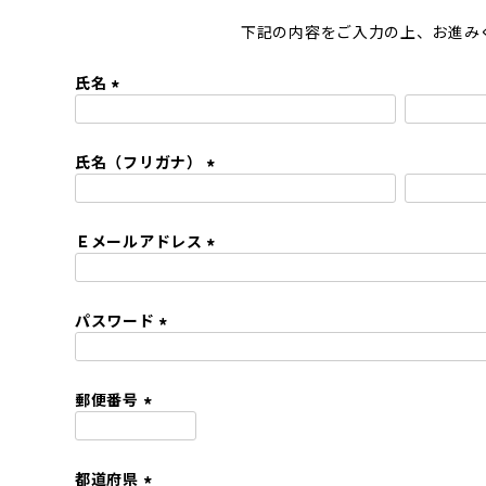
下記の内容をご入力の上、お進み
氏名
(
必
氏名（フリガナ）
須
)
(
必
Ｅメールアドレス
須
)
(
必
パスワード
須
)
(
必
須
郵便番号
)
(
必
都道府県
須