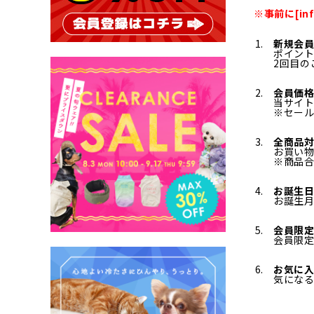
※事前に[in
新規会員
ポイント
2回目の
会員価格
当サイト
※セー
全商品対
お買い
※商品合
お誕生
お誕生
会員限
会員限
お気に
気にな