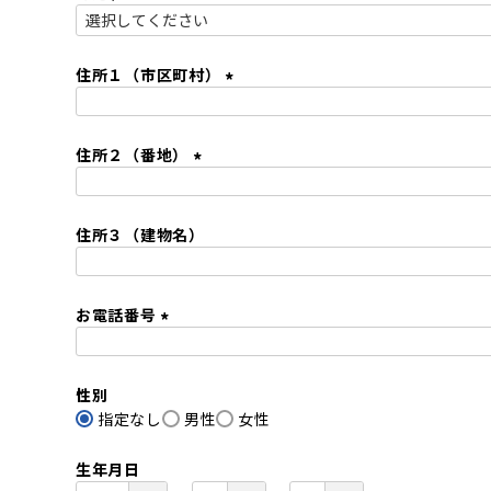
)
(
必
須
住所１（市区町村）
)
(
必
住所２（番地）
須
)
(
必
住所３（建物名）
須
)
お電話番号
(
必
性別
須
指定なし
)
男性
女性
生年月日