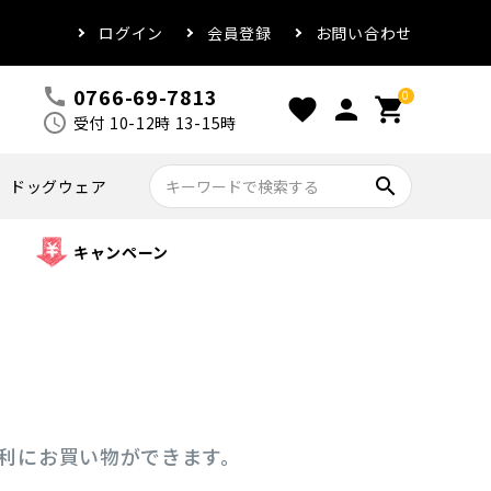
ログイン
会員登録
お問い合わせ
0766-69-7813
call
0
favorite
person
shopping_cart
schedule
受付 10-12時 13-15時
search
ドッグウェア
キャンペーン
便利にお買い物ができます。