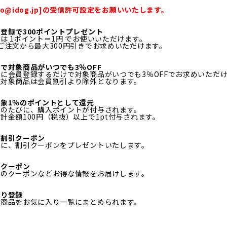
fo@idog.jp]の受信許可設定をお願いいたします。
登録で300ポイントプレゼント
は 1ポイント＝1円 でお使いいただけます。
ご注文から最大300円引きでお求めいただけます。
で対象商品がいつでも3％OFF
に会員登録するだけで対象商品がいつでも3％OFFでお求めいただ
ル対象商品は会員割引より除外となります。
象1％のポイントとして還元
物のたびに、購入ポイントが付与されます。
計金額100円（税抜）以上で1pt付与されます。
日割引クーポン
月に、割引クーポンをプレゼントいたします。
定クーポン
定のクーポンなどお得な情報をお届けします。
入り登録
る商品をお気に入り一覧にまとめられます。