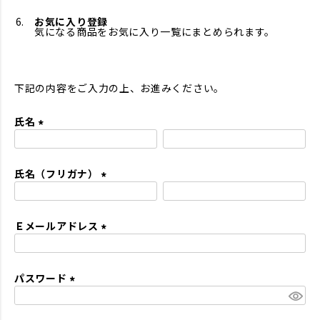
お気に入り登録
気になる商品をお気に入り一覧にまとめられます。
下記の内容をご入力の上、お進みください。
氏名
(
必
氏名（フリガナ）
須
)
(
必
Ｅメールアドレス
須
)
(
必
パスワード
須
)
(
必