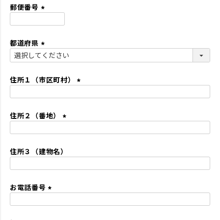
須
郵便番号
)
(
必
都道府県
須
)
(
必
須
住所１（市区町村）
)
(
必
住所２（番地）
須
)
(
必
住所３（建物名）
須
)
お電話番号
(
必