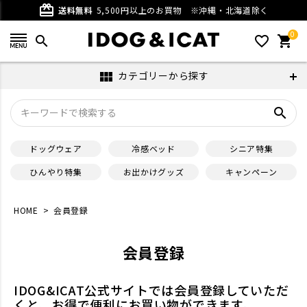
card_giftcard
送料無料
5,500円以上のお買物
※沖縄・北海道除く
0
search
favorite_outline
shopping_cart
カテゴリーから探す
view_module
search
ドッグウェア
冷感ベッド
シニア特集
ひんやり特集
お出かけグッズ
キャンペーン
HOME
会員登録
会員登録
IDOG&ICAT公式サイトでは会員登録していただ
くと、お得で便利にお買い物ができます。