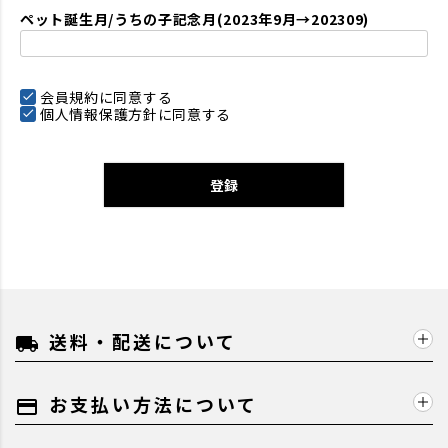
ペット誕生月/うちの子記念月(2023年9月→202309)
会員規約
に同意する
個人情報保護方針
に同意する
登録
送料・配送について
local_shipping
お支払い方法について
payment