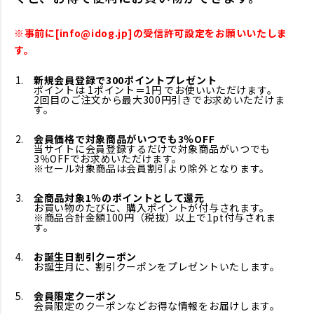
※事前に[info@idog.jp]の受信許可設定をお願いいたしま
す。
新規会員登録で300ポイントプレゼント
ポイントは 1ポイント＝1円 でお使いいただけます。
2回目のご注文から最大300円引きでお求めいただけま
す。
会員価格で対象商品がいつでも3％OFF
当サイトに会員登録するだけで対象商品がいつでも
3％OFFでお求めいただけます。
※セール対象商品は会員割引より除外となります。
全商品対象1％のポイントとして還元
お買い物のたびに、購入ポイントが付与されます。
※商品合計金額100円（税抜）以上で1pt付与されま
す。
お誕生日割引クーポン
お誕生月に、割引クーポンをプレゼントいたします。
会員限定クーポン
会員限定のクーポンなどお得な情報をお届けします。