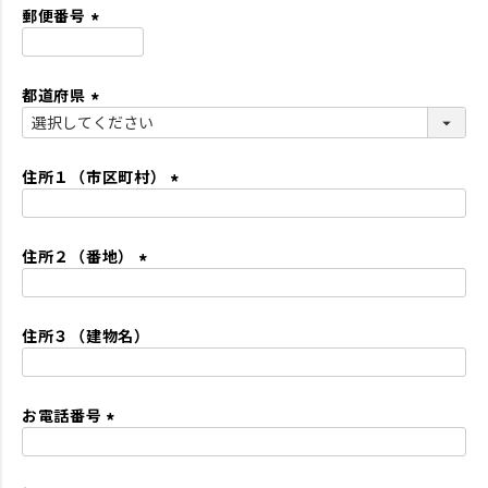
須
郵便番号
)
(
必
都道府県
須
)
(
必
須
住所１（市区町村）
)
(
必
住所２（番地）
須
)
(
必
住所３（建物名）
須
)
お電話番号
(
必