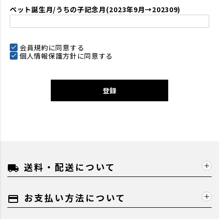
ペット誕生月/うちの子記念月(2023年9月→202309)
会員規約
に同意する
個人情報保護方針
に同意する
登録
送料・配送について
local_shipping
お支払い方法について
payment