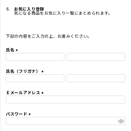
お気に入り登録
気になる商品をお気に入り一覧にまとめられます。
下記の内容をご入力の上、お進みください。
氏名
(
必
氏名（フリガナ）
須
)
(
必
Ｅメールアドレス
須
)
(
必
パスワード
須
)
(
必