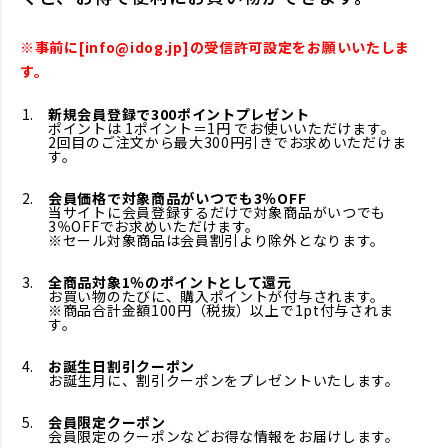
※事前に[info@idog.jp]の受信許可設定をお願いいたしま
す。
新規会員登録で300ポイントプレゼント
ポイントは 1ポイント＝1円 でお使いいただけます。
2回目のご注文から最大300円引きでお求めいただけま
す。
会員価格で対象商品がいつでも3％OFF
当サイトに会員登録するだけで対象商品がいつでも
3％OFFでお求めいただけます。
※セール対象商品は会員割引より除外となります。
全商品対象1％のポイントとして還元
お買い物のたびに、購入ポイントが付与されます。
※商品合計金額100円（税抜）以上で1pt付与されま
す。
お誕生日割引クーポン
お誕生月に、割引クーポンをプレゼントいたします。
会員限定クーポン
会員限定のクーポンなどお得な情報をお届けします。