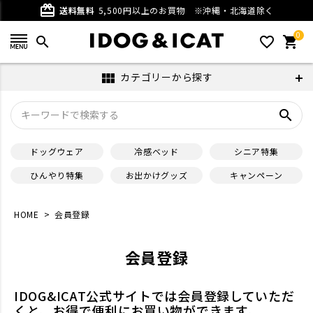
card_giftcard
送料無料
5,500円以上のお買物
※沖縄・北海道除く
0
search
favorite_outline
shopping_cart
カテゴリーから探す
view_module
search
ドッグウェア
冷感ベッド
シニア特集
ひんやり特集
お出かけグッズ
キャンペーン
HOME
会員登録
会員登録
IDOG&ICAT公式サイトでは会員登録していただ
くと、お得で便利にお買い物ができます。