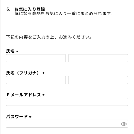
お気に入り登録
気になる商品をお気に入り一覧にまとめられます。
下記の内容をご入力の上、お進みください。
氏名
(
必
氏名（フリガナ）
須
)
(
必
Ｅメールアドレス
須
)
(
必
パスワード
須
)
(
必