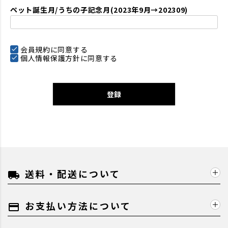
ペット誕生月/うちの子記念月(2023年9月→202309)
会員規約
に同意する
個人情報保護方針
に同意する
登録
送料・配送について
local_shipping
お支払い方法について
payment