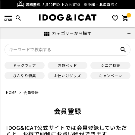
card_giftcard
送料無料
5,500円以上のお買物
※沖縄・北海道除く
0
search
favorite_outline
shopping_cart
カテゴリーから探す
view_module
search
ドッグウェア
冷感ベッド
シニア特集
ひんやり特集
お出かけグッズ
キャンペーン
HOME
会員登録
会員登録
IDOG&ICAT公式サイトでは会員登録していただ
くと、お得で便利にお買い物ができます。