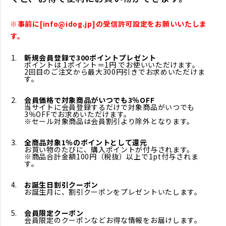
※事前に[info@idog.jp]の受信許可設定をお願いいたしま
す。
新規会員登録で300ポイントプレゼント
ポイントは 1ポイント＝1円 でお使いいただけます。
2回目のご注文から最大300円引きでお求めいただけま
す。
会員価格で対象商品がいつでも3％OFF
当サイトに会員登録するだけで対象商品がいつでも
3％OFFでお求めいただけます。
※セール対象商品は会員割引より除外となります。
全商品対象1％のポイントとして還元
お買い物のたびに、購入ポイントが付与されます。
※商品合計金額100円（税抜）以上で1pt付与されま
す。
お誕生日割引クーポン
お誕生月に、割引クーポンをプレゼントいたします。
会員限定クーポン
会員限定のクーポンなどお得な情報をお届けします。