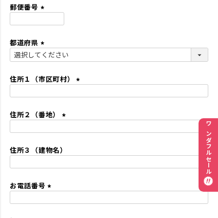
須
郵便番号
)
(
必
都道府県
須
)
(
必
須
住所１（市区町村）
)
(
必
住所２（番地）
須
)
(
ワンダフルセール
必
住所３（建物名）
須
)
お電話番号
(
必