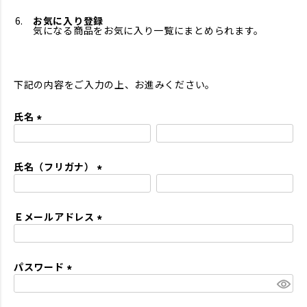
お気に入り登録
気になる商品をお気に入り一覧にまとめられます。
下記の内容をご入力の上、お進みください。
氏名
(
必
氏名（フリガナ）
須
)
(
必
Ｅメールアドレス
須
)
(
必
パスワード
須
)
(
必