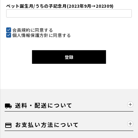
ペット誕生月/うちの子記念月(2023年9月→202309)
会員規約
に同意する
個人情報保護方針
に同意する
登録
送料・配送について
local_shipping
お支払い方法について
payment