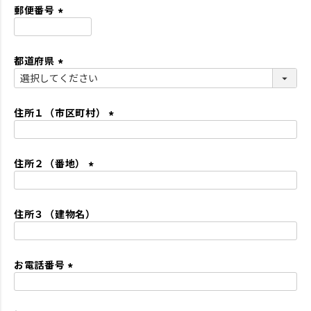
須
郵便番号
)
(
必
都道府県
須
)
(
必
須
住所１（市区町村）
)
(
必
住所２（番地）
須
)
(
必
住所３（建物名）
須
)
お電話番号
(
必