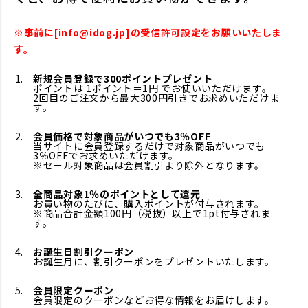
※事前に[info@idog.jp]の受信許可設定をお願いいたしま
す。
新規会員登録で300ポイントプレゼント
ポイントは 1ポイント＝1円 でお使いいただけます。
2回目のご注文から最大300円引きでお求めいただけま
す。
会員価格で対象商品がいつでも3％OFF
当サイトに会員登録するだけで対象商品がいつでも
3％OFFでお求めいただけます。
※セール対象商品は会員割引より除外となります。
全商品対象1％のポイントとして還元
お買い物のたびに、購入ポイントが付与されます。
※商品合計金額100円（税抜）以上で1pt付与されま
す。
お誕生日割引クーポン
お誕生月に、割引クーポンをプレゼントいたします。
会員限定クーポン
会員限定のクーポンなどお得な情報をお届けします。