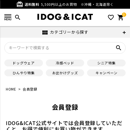
card_giftcard
送料無料
5,500円以上のお買物
※沖縄・北海道除く
0
search
favorite_outline
shopping_cart
カテゴリーから探す
view_module
search
ドッグウェア
冷感ベッド
シニア特集
ひんやり特集
お出かけグッズ
キャンペーン
HOME
会員登録
会員登録
IDOG&ICAT公式サイトでは会員登録していただ
くと、お得で便利にお買い物ができます。