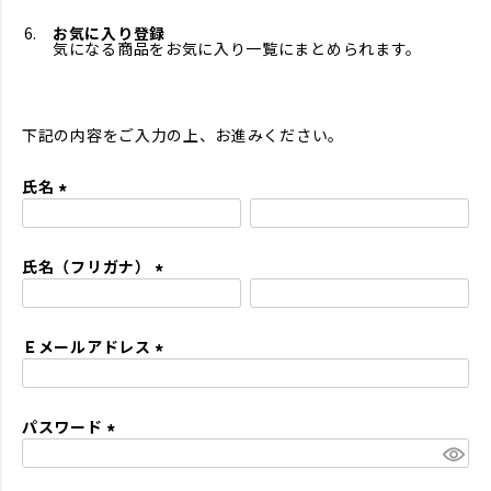
お気に入り登録
気になる商品をお気に入り一覧にまとめられます。
下記の内容をご入力の上、お進みください。
氏名
(
必
氏名（フリガナ）
須
)
(
必
Ｅメールアドレス
須
)
(
必
パスワード
須
)
(
必