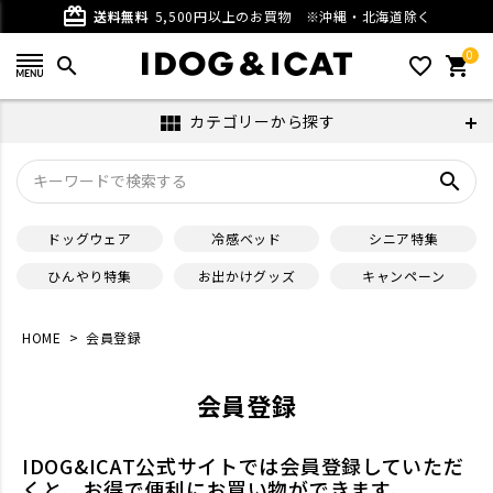
card_giftcard
送料無料
5,500円以上のお買物
※沖縄・北海道除く
0
search
favorite_outline
shopping_cart
カテゴリーから探す
view_module
search
ドッグウェア
冷感ベッド
シニア特集
ひんやり特集
お出かけグッズ
キャンペーン
HOME
会員登録
会員登録
IDOG&ICAT公式サイトでは会員登録していただ
くと、お得で便利にお買い物ができます。