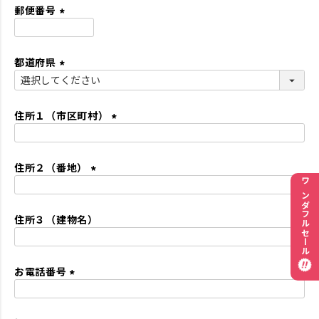
須
郵便番号
)
(
必
都道府県
須
)
(
必
須
住所１（市区町村）
)
(
必
住所２（番地）
須
)
(
ワンダフルセール
必
住所３（建物名）
須
)
お電話番号
(
必