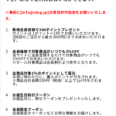
※事前に[info@idog.jp]の受信許可設定をお願いいたしま
す。
新規会員登録で300ポイントプレゼント
ポイントは 1ポイント＝1円 でお使いいただけます。
2回目のご注文から最大300円引きでお求めいただけま
す。
会員価格で対象商品がいつでも3％OFF
当サイトに会員登録するだけで対象商品がいつでも
3％OFFでお求めいただけます。
※セール対象商品は会員割引より除外となります。
全商品対象1％のポイントとして還元
お買い物のたびに、購入ポイントが付与されます。
※商品合計金額100円（税抜）以上で1pt付与されま
す。
お誕生日割引クーポン
お誕生月に、割引クーポンをプレゼントいたします。
会員限定クーポン
会員限定のクーポンなどお得な情報をお届けします。