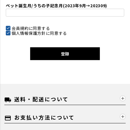
ペット誕生月/うちの子記念月(2023年9月→202309)
会員規約
に同意する
個人情報保護方針
に同意する
登録
送料・配送について
local_shipping
お支払い方法について
payment