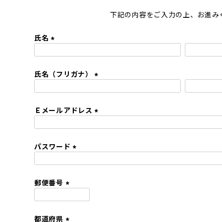
下記の内容をご入力の上、お進み
氏名
(
必
氏名（フリガナ）
須
)
(
必
Ｅメールアドレス
須
)
(
必
パスワード
須
)
(
必
須
郵便番号
)
(
必
都道府県
須