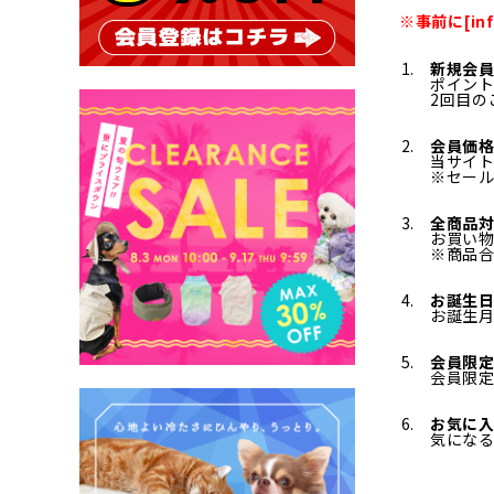
※事前に[in
新規会員
ポイント
2回目の
会員価格
当サイト
※セー
全商品対
お買い
※商品合
お誕生
お誕生
会員限
会員限
お気に
気にな