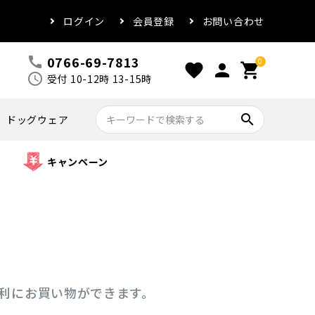
ログイン
会員登録
お問い合わせ
0766-69-7813
call
0
favorite
person
shopping_cart
schedule
受付 10-12時 13-15時
search
ドッグウェア
キャンペーン
便利にお買い物ができます。