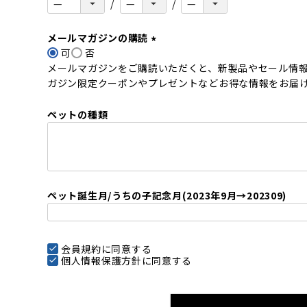
メールマガジンの購読
可
否
(
メールマガジンをご購読いただくと、新製品やセール情
必
ガジン限定クーポンやプレゼントなどお得な情報をお届
須
)
ペットの種類
ペット誕生月/うちの子記念月(2023年9月→202309)
会員規約
に同意する
個人情報保護方針
に同意する