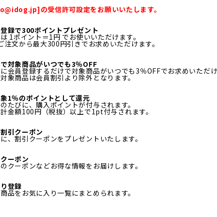
fo@idog.jp]の受信許可設定をお願いいたします。
登録で300ポイントプレゼント
は 1ポイント＝1円 でお使いいただけます。
ご注文から最大300円引きでお求めいただけます。
で対象商品がいつでも3％OFF
に会員登録するだけで対象商品がいつでも3％OFFでお求めいただ
ル対象商品は会員割引より除外となります。
象1％のポイントとして還元
物のたびに、購入ポイントが付与されます。
計金額100円（税抜）以上で1pt付与されます。
日割引クーポン
月に、割引クーポンをプレゼントいたします。
定クーポン
定のクーポンなどお得な情報をお届けします。
入り登録
る商品をお気に入り一覧にまとめられます。