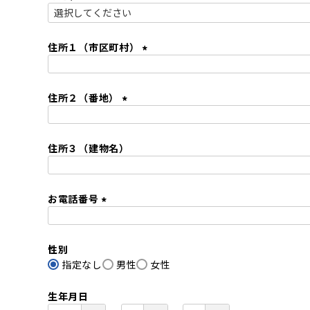
)
(
必
須
住所１（市区町村）
)
(
必
住所２（番地）
須
)
(
必
住所３（建物名）
須
)
お電話番号
(
必
性別
須
指定なし
)
男性
女性
生年月日