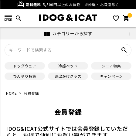
card_giftcard
送料無料
5,500円以上のお買物
※沖縄・北海道除く
0
search
favorite_outline
shopping_cart
カテゴリーから探す
view_module
search
ドッグウェア
冷感ベッド
シニア特集
ひんやり特集
お出かけグッズ
キャンペーン
HOME
会員登録
会員登録
IDOG&ICAT公式サイトでは会員登録していただ
くと、お得で便利にお買い物ができます。