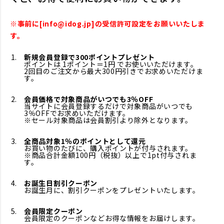
※事前に[info@idog.jp]の受信許可設定をお願いいたしま
す。
新規会員登録で300ポイントプレゼント
ポイントは 1ポイント＝1円 でお使いいただけます。
2回目のご注文から最大300円引きでお求めいただけま
す。
会員価格で対象商品がいつでも3％OFF
当サイトに会員登録するだけで対象商品がいつでも
3％OFFでお求めいただけます。
※セール対象商品は会員割引より除外となります。
全商品対象1％のポイントとして還元
お買い物のたびに、購入ポイントが付与されます。
※商品合計金額100円（税抜）以上で1pt付与されま
す。
お誕生日割引クーポン
お誕生月に、割引クーポンをプレゼントいたします。
会員限定クーポン
会員限定のクーポンなどお得な情報をお届けします。