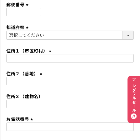
須
郵便番号
)
(
必
都道府県
須
)
(
必
須
住所１（市区町村）
)
(
必
住所２（番地）
須
)
(
ワンダフルセール
必
住所３（建物名）
須
)
お電話番号
(
必