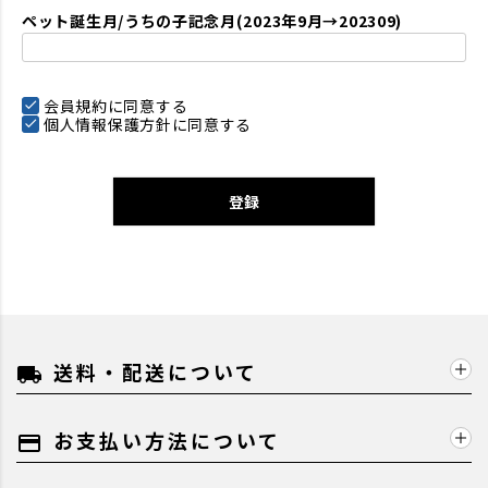
ペット誕生月/うちの子記念月(2023年9月→202309)
会員規約
に同意する
個人情報保護方針
に同意する
登録
送料・配送について
local_shipping
お支払い方法について
payment