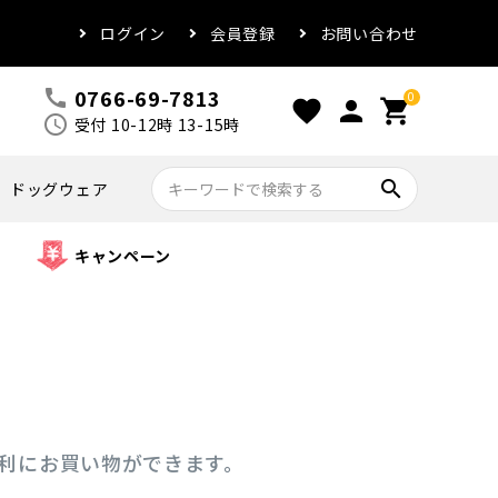
ログイン
会員登録
お問い合わせ
0766-69-7813
call
0
favorite
person
shopping_cart
schedule
受付 10-12時 13-15時
search
ドッグウェア
キャンペーン
便利にお買い物ができます。