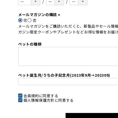
メールマガジンの購読
可
否
(
メールマガジンをご購読いただくと、新製品やセール情
必
ガジン限定クーポンやプレゼントなどお得な情報をお届
須
)
ペットの種類
ペット誕生月/うちの子記念月(2023年9月→202309)
会員規約
に同意する
個人情報保護方針
に同意する