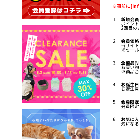
※事前に[in
新規会員
ポイント
2回目の
会員価格
当サイト
※セー
全商品対
お買い
※商品合
お誕生
お誕生
会員限
会員限
お気に
気にな