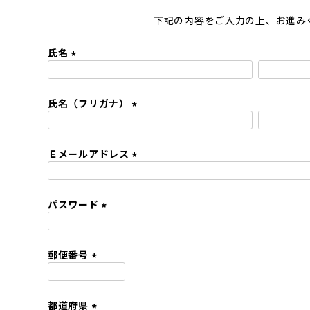
下記の内容をご入力の上、お進み
氏名
(
必
氏名（フリガナ）
須
)
(
必
Ｅメールアドレス
須
)
(
必
パスワード
須
)
(
必
須
郵便番号
)
(
必
都道府県
須