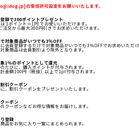
fo@idog.jp]の受信許可設定をお願いいたします。
登録で300ポイントプレゼント
は 1ポイント＝1円 でお使いいただけます。
ご注文から最大300円引きでお求めいただけます。
で対象商品がいつでも3％OFF
に会員登録するだけで対象商品がいつでも3％OFFでお求めいただ
ル対象商品は会員割引より除外となります。
象1％のポイントとして還元
物のたびに、購入ポイントが付与されます。
計金額100円（税抜）以上で1pt付与されます。
日割引クーポン
月に、割引クーポンをプレゼントいたします。
定クーポン
定のクーポンなどお得な情報をお届けします。
入り登録
る商品をお気に入り一覧にまとめられます。