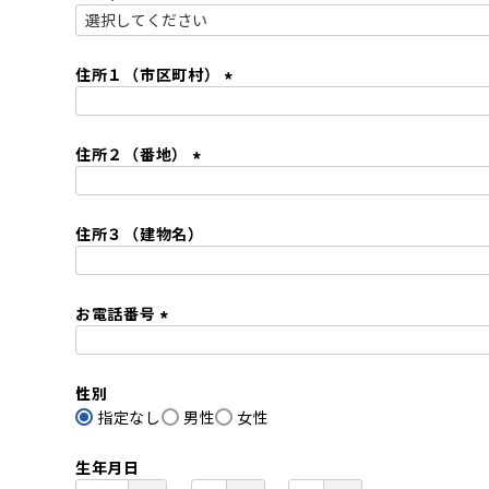
)
(
必
須
住所１（市区町村）
)
(
必
住所２（番地）
須
)
(
必
住所３（建物名）
須
)
お電話番号
(
必
性別
須
指定なし
)
男性
女性
生年月日