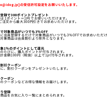
fo@idog.jp]の受信許可設定をお願いいたします。
登録で300ポイントプレゼント
は 1ポイント＝1円 でお使いいただけます。
ご注文から最大300円引きでお求めいただけます。
で対象商品がいつでも3％OFF
に会員登録するだけで対象商品がいつでも3％OFFでお求めいただ
ル対象商品は会員割引より除外となります。
象1％のポイントとして還元
物のたびに、購入ポイントが付与されます。
計金額100円（税抜）以上で1pt付与されます。
日割引クーポン
月に、割引クーポンをプレゼントいたします。
定クーポン
定のクーポンなどお得な情報をお届けします。
入り登録
る商品をお気に入り一覧にまとめられます。