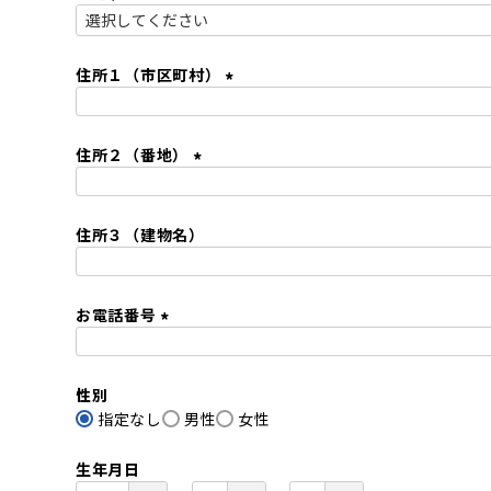
)
(
必
須
住所１（市区町村）
)
(
必
住所２（番地）
須
)
(
必
住所３（建物名）
須
)
お電話番号
(
必
性別
須
指定なし
)
男性
女性
生年月日