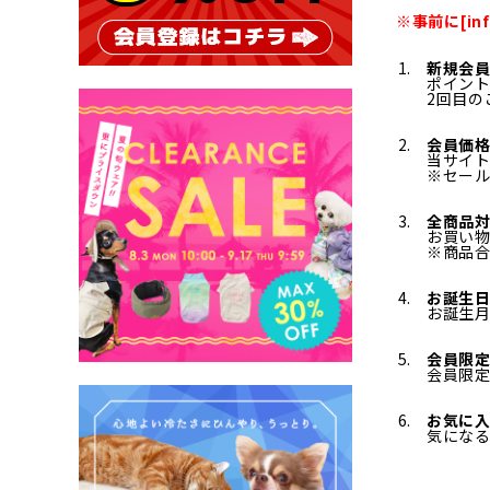
※事前に[in
新規会員
ポイント
2回目の
会員価格
当サイト
※セー
全商品対
お買い
※商品合
お誕生
お誕生
会員限
会員限
お気に
気にな