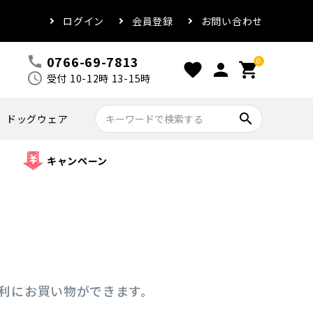
ログイン
会員登録
お問い合わせ
0766-69-7813
call
0
favorite
person
shopping_cart
schedule
受付 10-12時 13-15時
search
ドッグウェア
キャンペーン
便利にお買い物ができます。