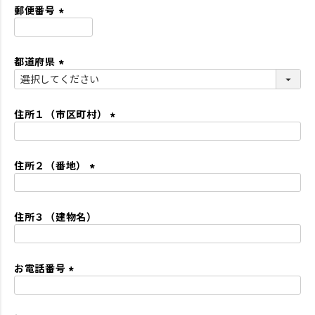
須
郵便番号
)
(
必
都道府県
須
)
(
必
須
住所１（市区町村）
)
(
必
住所２（番地）
須
)
(
必
住所３（建物名）
須
)
お電話番号
(
必