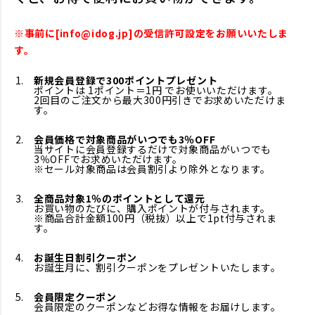
※事前に[info@idog.jp]の受信許可設定をお願いいたしま
す。
新規会員登録で300ポイントプレゼント
ポイントは 1ポイント＝1円 でお使いいただけます。
2回目のご注文から最大300円引きでお求めいただけま
す。
会員価格で対象商品がいつでも3％OFF
当サイトに会員登録するだけで対象商品がいつでも
3％OFFでお求めいただけます。
※セール対象商品は会員割引より除外となります。
全商品対象1％のポイントとして還元
お買い物のたびに、購入ポイントが付与されます。
※商品合計金額100円（税抜）以上で1pt付与されま
す。
お誕生日割引クーポン
お誕生月に、割引クーポンをプレゼントいたします。
会員限定クーポン
会員限定のクーポンなどお得な情報をお届けします。