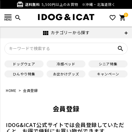
card_giftcard
送料無料
5,500円以上のお買物
※沖縄・北海道除く
0
search
favorite_outline
shopping_cart
カテゴリーから探す
view_module
search
ドッグウェア
冷感ベッド
シニア特集
ひんやり特集
お出かけグッズ
キャンペーン
HOME
会員登録
会員登録
IDOG&ICAT公式サイトでは会員登録していただ
くと、お得で便利にお買い物ができます。