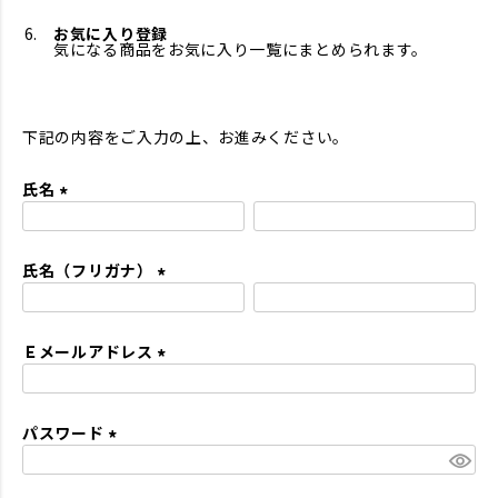
お気に入り登録
気になる商品をお気に入り一覧にまとめられます。
下記の内容をご入力の上、お進みください。
氏名
(
必
氏名（フリガナ）
須
)
(
必
Ｅメールアドレス
須
)
(
必
パスワード
須
)
(
必