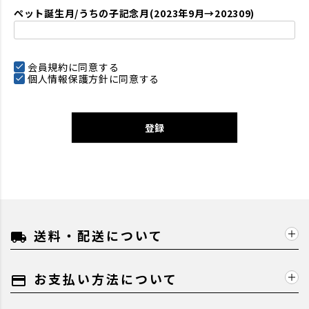
ペット誕生月/うちの子記念月(2023年9月→202309)
会員規約
に同意する
個人情報保護方針
に同意する
登録
送料・配送について
local_shipping
お支払い方法について
payment