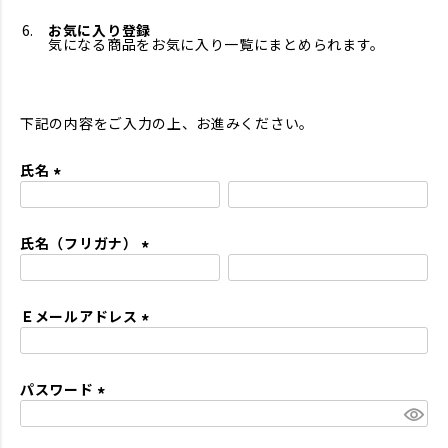
お気に入り登録
気になる商品をお気に入り一覧にまとめられます。
下記の内容をご入力の上、お進みください。
氏名
(
必
氏名（フリガナ）
須
)
(
必
Ｅメールアドレス
須
)
(
必
パスワード
須
)
(
必