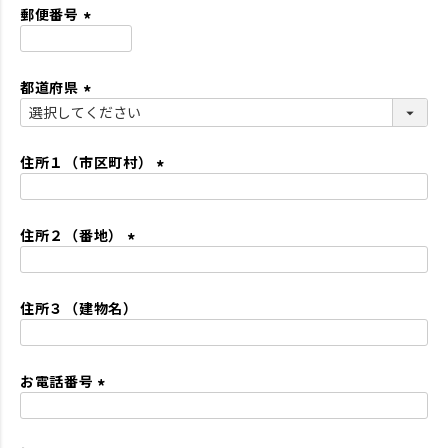
須
郵便番号
)
(
必
都道府県
須
)
(
必
須
住所１（市区町村）
)
(
必
住所２（番地）
須
)
(
必
住所３（建物名）
須
)
お電話番号
(
必