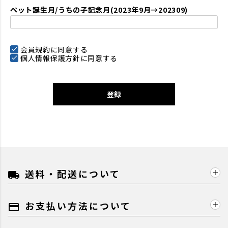
ペット誕生月/うちの子記念月(2023年9月→202309)
会員規約
に同意する
個人情報保護方針
に同意する
登録
送料・配送について
local_shipping
お支払い方法について
payment