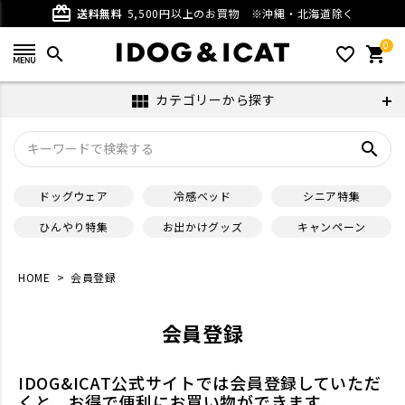
card_giftcard
送料無料
5,500円以上のお買物
※沖縄・北海道除く
0
search
favorite_outline
shopping_cart
カテゴリーから探す
view_module
search
ドッグウェア
冷感ベッド
シニア特集
ひんやり特集
お出かけグッズ
キャンペーン
HOME
会員登録
会員登録
IDOG&ICAT公式サイトでは会員登録していただ
くと、お得で便利にお買い物ができます。