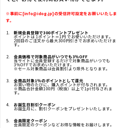
※事前に[info@idog.jp]の受信許可設定をお願いいたしま
す。
新規会員登録で300ポイントプレゼント
ポイントは 1ポイント＝1円 でお使いいただけます。
2回目のご注文から最大300円引きでお求めいただけま
す。
会員価格で対象商品がいつでも3％OFF
当サイトに会員登録するだけで対象商品がいつでも
3％OFFでお求めいただけます。
※セール対象商品は会員割引より除外となります。
全商品対象1％のポイントとして還元
お買い物のたびに、購入ポイントが付与されます。
※商品合計金額100円（税抜）以上で1pt付与されま
す。
お誕生日割引クーポン
お誕生月に、割引クーポンをプレゼントいたします。
会員限定クーポン
会員限定のクーポンなどお得な情報をお届けします。